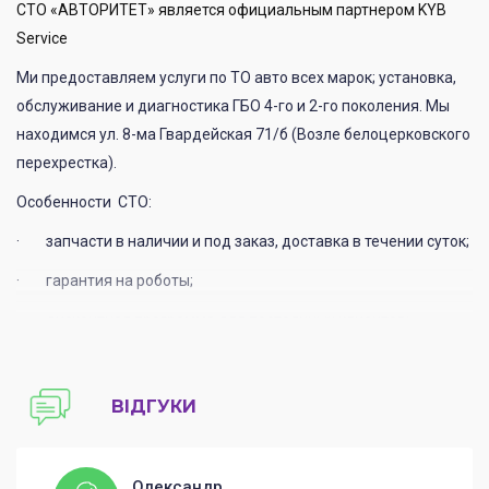
СТО «АВТОРИТЕТ» является официальным партнером KYB
Service
Ми предоставляем услуги по ТО авто всех марок; установка,
обслуживание и диагностика ГБО 4-го и 2-го поколения. Мы
находимся ул. 8-ма Гвардейская 71/б (Возле белоцерковского
перехрестка).
Особенности СТО:
· запчасти в наличии и под заказ, доставка в течении суток;
· гарантия на роботы;
· дисконтная программа для постоянных клиентов;
· бесплатно кофе;
На сегодня наличие транспорта не является чем-
ВІДГУКИ
то сверхъестественным. А вот обслуживание трудоёмкое и не
дешёвое занятие.
Олександр