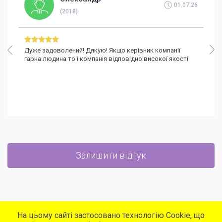
Ми предлагаем ТО вашего авто за краткие строки с
01.07.26
(2018)
максимально точной и качественной работой с
минимальными затратами Вами средств. В работе
используем только передовое оборудование, что и позволяет
Дуже задоволений! Дякую! Якщо керівник компанії
добиться соответствующего результата. При том, что ми
гарна людина то і компанія відповідно високої якості
работаем со всеми марками и классами автомобилей.
Девиз нашего СТО – У НАС ЛУЧШЕ, БЫСТРЕЕ, ДЕШЕВЛЕ!!!
Залишити відгук
На цьому сайті застосовано технологію Cookie, що