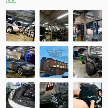
Заміна ременя ГПК
від
1173
грн
Перевірка рівня мастила в АКПП
Заміна фільтра паливного в баку
від
2274
грн
Заміна паливного фільтра (дизель)
від
1027
грн
Промивання системи охолодження
Заміна ременя генератора
від
1173
грн
Заміна мастила в роздавальній коробці
від
1026
грн
Заміна мастила в мості
від
1026
грн
Заміна рідини системи охолодження
від
1466
грн
Заміна ременя кондиціонера
від
1173
грн
Заміна натяжного ролика
від
1173
грн