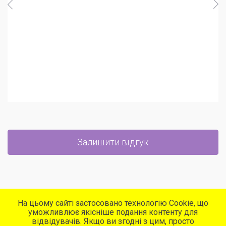
Первинний огляд авто
від
1650
грн
Доливання мастила КПП
Регулярний огляд авто
від
1100
грн
Комплексна діагностика автомобіля
Контрольний огляд та долив технічних
рідин
Залишити відгук
На цьому сайті застосовано технологію Cookie, що
уможливлює якісніше подання контенту для
відвідувачів. Якщо ви згодні з цим, просто