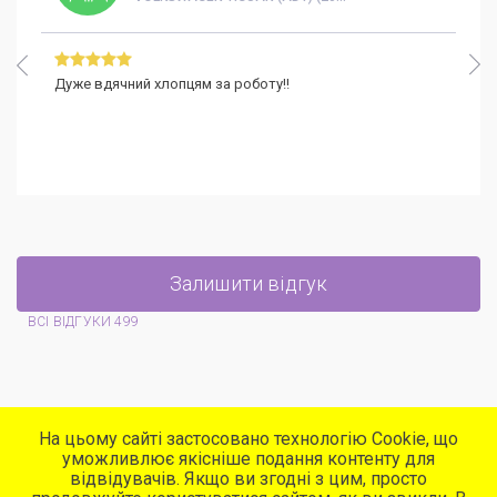
Дуже вдячний хлопцям за роботу!!
Залишити відгук
ВСІ ВІДГУКИ
499
На цьому сайті застосовано технологію Cookie, що
уможливлює якісніше подання контенту для
відвідувачів. Якщо ви згодні з цим, просто