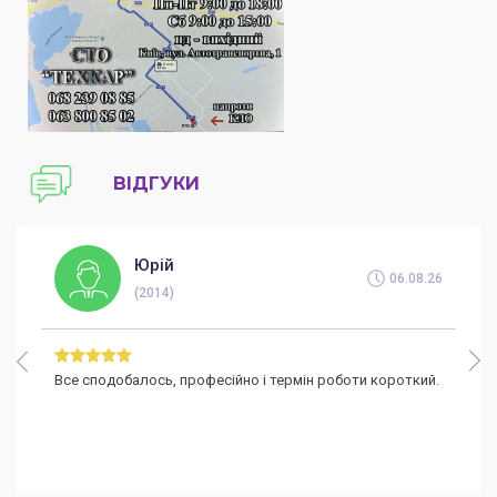
Заміна направляючих супорта
від
400
грн
гальмівного
Регулювання стоянкового гальма
від
400
грн
Заміна датчика зносу гальмівних
від
300
грн
колодок
Заміна скоби гальмівного супорта
від
600
грн
ВІДГУКИ
Заміна циліндру гальмівного супорта
від
400
грн
Юрій
Заміна гальмівних колодок
від
800
грн
06.08.26
стоянкового гальма
(2014)
Профілактика гальмівних колодок
від
800
грн
(барабанних)
Все сподобалось, професійно і термін роботи короткий.
Заміна троса стоянкового гальма
від
400
грн