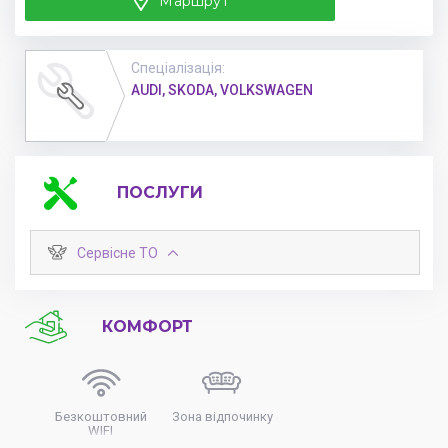
Маршрут
Спеціалізація
:
AUDI,
SKODA,
VOLKSWAGEN
ПОСЛУГИ
Сервісне ТО
Комп'ютерна діагностика
КОМФОРТ
Заміна мастила в двигуні
від
300
грн
Планове техобслуговування
Безкоштовний
Зона відпочинку
Заміна мастила в двигуні зі зняттям
від
560
грн
WIFI
захисту