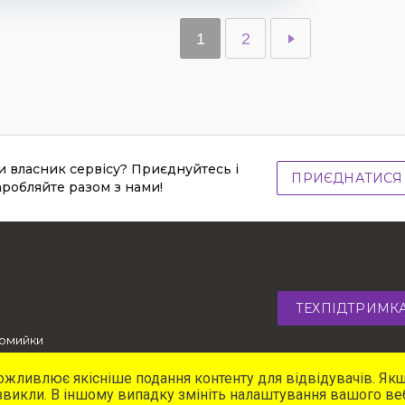
1
2
и власник сервісу? Приєднуйтесь і
ПРИЄДНАТИСЯ
аробляйте разом з нами!
ТЕХПІДТРИМК
омийки
омонтажі
т для СТО
можливлює якісніше подання контенту для відвідувачів. Якщ
 звикли. В іншому випадку змініть налаштування вашого ве