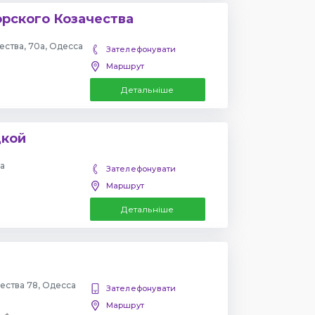
рского Козачества
ества, 70а, Одесса
Зателефонувати
Маршрут
Детальніше
цкой
са
Зателефонувати
Маршрут
Детальніше
ества 78, Одесса
Зателефонувати
Маршрут