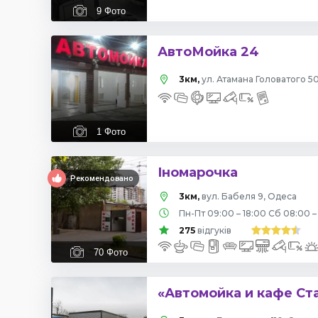
9
Фото
АвтоМойка 24
3км,
ул. Атамана Головатого 5
1
Фото
Іномарочка
Рекомендовано
3км,
вул. Бабеля 9, Одеса
Пн-Пт 09:00 – 18:00 Сб 08:00 –
275
відгуків
70
Фото
«Автомойка и кафе Ст