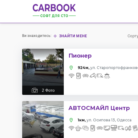
Ви знаходитесь:
Сорт
ЗНАЙТИ МЕНЕ
Пионер
924м,
ул. Старопортофранков
2
Фото
АВТОСМАЙЛ Центр
1км,
ул. Осипова 13, Одесса