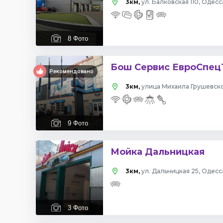
3км,
ул. Балковская 110, Одесс
8
Фото
Бош Сервис ЕвроСпец
Рекомендовано
3км,
улица Михаила Грушевског
9
Фото
Мойка Дальницкая
3км,
ул. Дальницкая 25, Одесс
3
Фото