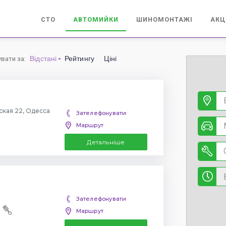
СТО
АВТОМИЙКИ
ШИНОМОНТАЖІ
АКЦ
Відстані
Рейтингу
Ціні
увати за
:
ская 22, Одесса
Зателефонувати
Маршрут
Детальніше
Зателефонувати
Маршрут