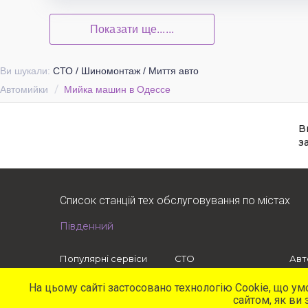
Показати ще......
Ви шукали:
СТО / Шиномонтаж / Миття авто
Автомийки
Мийка машин в Одессе
В
з
Список станцій тех обслуговування по містах
Південний
Популярні сервіси
СТО
Авт
Найближчі
Офіційні
Шин
Рекомендовані
Мережеві
Соф
На цьому сайті застосовано технологію Cookie, що у
сайтом, як ви