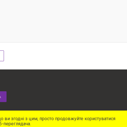
А
о ви згодні з цим, просто продовжуйте користуватися
б-переглядача.