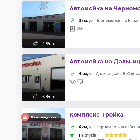
Автомойка на Черномо
3км,
ул. Черноморского Казач
4
Фото
Автомойка на Дальни
4км,
ул. Дальницкая 48, Одес
6
Фото
Комплекс Тройка
Рекомендовано
4км,
ул. Черноморского Казач
1
відгуків