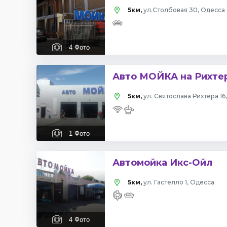
5км,
ул.Столбовая 30, Одесса
4
Фото
Авто МОЙКА на Рихте
5км,
ул. Святослава Рихтера 16
1
Фото
Автомойка Икс-Ойл
5км,
ул. Гастелло 1, Одесса
4
Фото