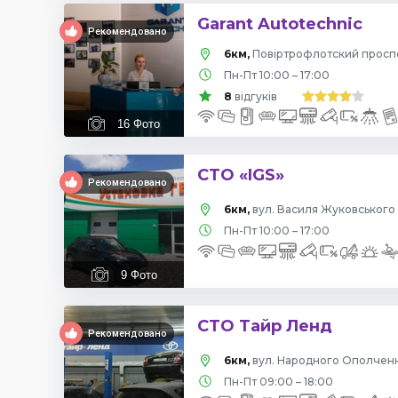
Garant Autotechnic
Рекомендовано
6км,
Пн-Пт 10:00 – 17:00
8
відгуків
16
Фото
СТО «IGS»
Рекомендовано
6км,
вул. Василя Жуковського 
Пн-Пт 10:00 – 17:00
9
Фото
СТО Тайр Ленд
Рекомендовано
6км,
вул. Народного Ополчення
Пн-Пт 09:00 – 18:00