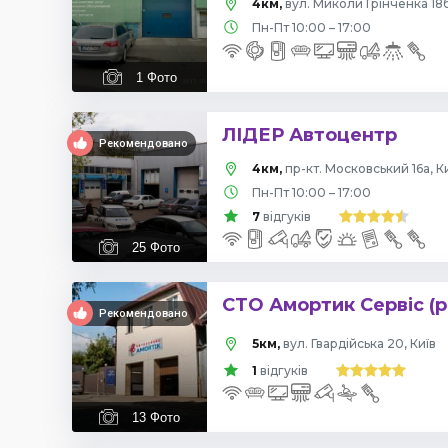
4км,
вул. Миколи Грінченка 18б
Пн-Пт 10:00 – 17:00
1
Фото
ЛІДЕР Автоцентр
Рекомендовано
4км,
пр-кт. Московський 16а, К
Пн-Пт 10:00 – 17:00
7
відгуків
25
Фото
СТО Амортик Сервіс (р
Рекомендовано
5км,
вул. Гвардійська 20, Київ
1
відгуків
13
Фото