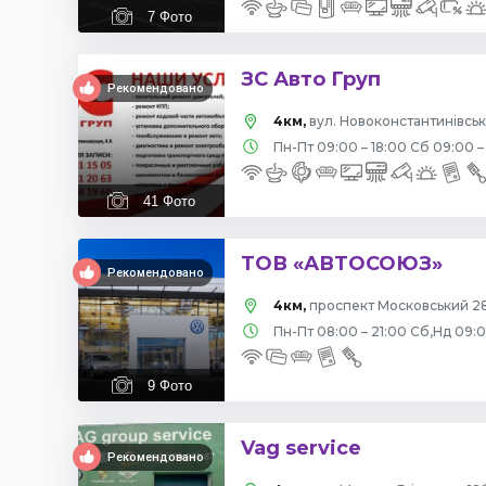
7
Фото
ЗС Авто Груп
Рекомендовано
4км,
вул. Новоконстантинівська
Пн-Пт 09:00 – 18:00 Сб 09:00 –
41
Фото
ТОВ «АВТОСОЮЗ»
Рекомендовано
4км,
проспект Московський 28
Пн-Пт 08:00 – 21:00 Сб,Нд 09:
9
Фото
Vag service
Рекомендовано