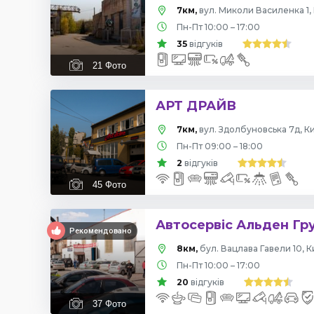
7км,
вул. Миколи Василенка 1, 
Пн-Пт 10:00 – 17:00
35
відгуків
21
Фото
АРТ ДРАЙВ
7км,
вул. Здолбуновська 7д, Ки
Пн-Пт 09:00 – 18:00
2
відгуків
45
Фото
Автосервіс Альден Гр
Рекомендовано
8км,
бул. Вацлава Гавели 10, К
Пн-Пт 10:00 – 17:00
20
відгуків
37
Фото