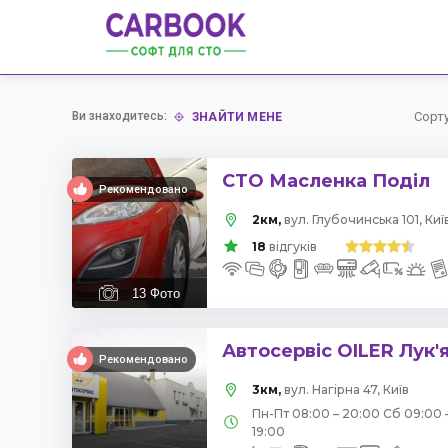
Ви знаходитесь:
Сорт
ЗНАЙТИ МЕНЕ
СТО Масленка Поділ
Рекомендовано
2км,
вул. Глубочинська 101, Киї
18
відгуків
13
Фото
Автосервіс OILER Лук'
Рекомендовано
3км,
вул. Нагірна 47, Київ
Пн-Пт 08:00 – 20:00 Сб 09:00 
19:00