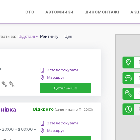
СТО
АВТОМИЙКИ
ШИНОМОНТАЖІ
АКЦ
Відстані
Рейтингу
Ціні
увати за
:
в
Зателефонувати
Маршрут
Детальніше
янівка
Відкрито
(зачиниться в Пт 20:00)
Зателефонувати
– 20:00 Нд 09:00 –
Маршрут