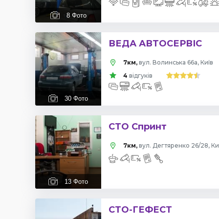
8
Фото
ВЕДА АВТОСЕРВІС
7км,
вул. Волинська 66а, Київ
4
відгуків
30
Фото
СТО Спринт
7км,
вул. Дегтяренко 26/28, Ки
13
Фото
СТО-ГЕФЕСТ