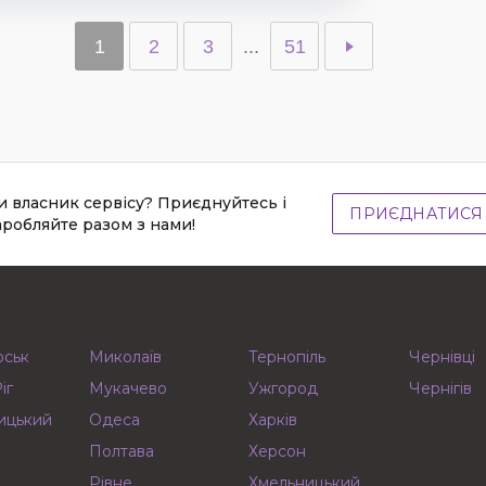
1
2
3
...
51
и власник сервісу? Приєднуйтесь і
ПРИЄДНАТИСЯ
аробляйте разом з нами!
рськ
Миколаїв
Тернопіль
Чернівці
іг
Мукачево
Ужгород
Чернігів
ицький
Одеса
Харків
Полтава
Херсон
Рівне
Хмельницький