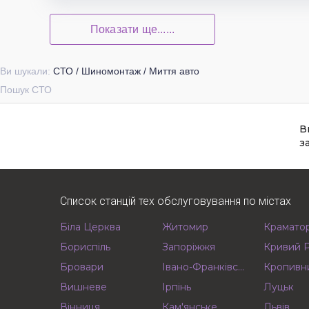
Показати ще......
Ви шукали:
СТО / Шиномонтаж / Миття авто
Пошук СТО
В
з
Список станцій тех обслуговування по містах
Біла Церква
Житомир
Крамато
Бориспіль
Запоріжжя
Кривий Р
Бровари
Івано-Франківськ
Кропивн
Вишневе
Ірпінь
Луцьк
Вінниця
Кам'янське
Львів