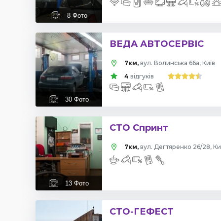
8
Фото
ВЕДА АВТОСЕРВІС
7км,
вул. Волинська 66а, Київ
4
відгуків
30
Фото
СТО Спринт
7км,
вул. Дегтяренко 26/28, Ки
13
Фото
СТО-ГЕФЕСТ