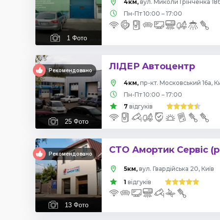
4км,
вул. Миколи Грінченка 18б
Пн-Пт 10:00 – 17:00
1
Фото
ЛІДЕР Автоцентр
Рекомендовано
4км,
пр-кт. Московський 16а, К
Пн-Пт 10:00 – 17:00
7
відгуків
25
Фото
СТО Амортик Сервіс (р
Рекомендовано
5км,
вул. Гвардійська 20, Київ
1
відгуків
13
Фото