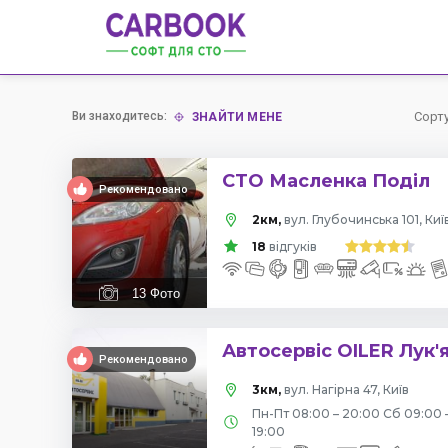
Ви знаходитесь:
Сорт
ЗНАЙТИ МЕНЕ
СТО Масленка Поділ
Рекомендовано
2км,
вул. Глубочинська 101, Киї
18
відгуків
13
Фото
Автосервіс OILER Лук'
Рекомендовано
3км,
вул. Нагірна 47, Київ
Пн-Пт 08:00 – 20:00 Сб 09:00 
19:00