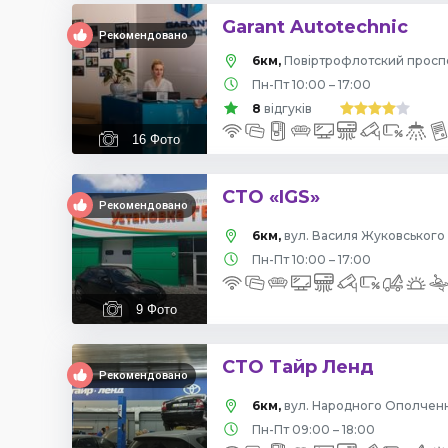
Garant Autotechnic
Рекомендовано
6км,
Пн-Пт 10:00 – 17:00
8
відгуків
16
Фото
СТО «IGS»
Рекомендовано
6км,
вул. Василя Жуковського 
Пн-Пт 10:00 – 17:00
9
Фото
СТО Тайр Ленд
Рекомендовано
6км,
вул. Народного Ополчення
Пн-Пт 09:00 – 18:00