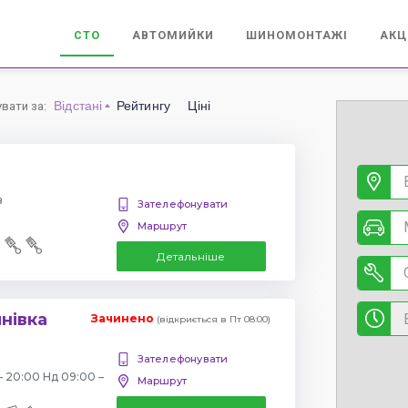
СТО
АВТОМИЙКИ
ШИНОМОНТАЖІ
АКЦ
Відстані
Рейтингу
Ціні
увати за
:
в
Зателефонувати
Маршрут
Детальніше
янівка
Зачинено
(відкриється в Пт 08:00)
Зателефонувати
– 20:00 Нд 09:00 –
Маршрут