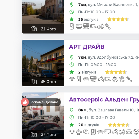
7км,
вул. Миколи Василенка 1, 
Пн-Пт 10:00 – 17:00
35
відгуків
21
Фото
АРТ ДРАЙВ
7км,
вул. Здолбуновська 7д, Ки
Пн-Пт 09:00 – 18:00
2
відгуків
45
Фото
Автосервіс Альден Гр
Рекомендовано
8км,
бул. Вацлава Гавели 10, К
Пн-Пт 10:00 – 17:00
20
відгуків
37
Фото