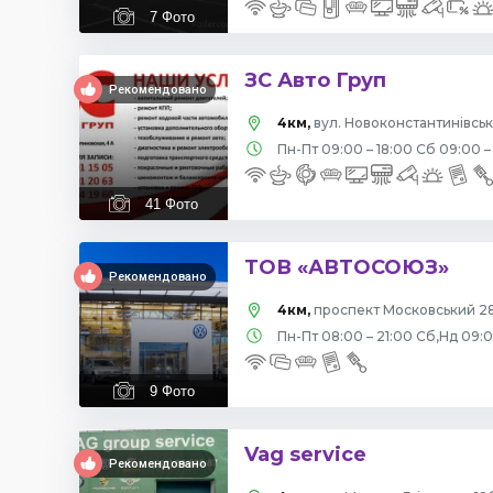
7
Фото
ЗС Авто Груп
Рекомендовано
4км,
вул. Новоконстантинівська
Пн-Пт 09:00 – 18:00 Сб 09:00 –
41
Фото
ТОВ «АВТОСОЮЗ»
Рекомендовано
4км,
проспект Московський 28
Пн-Пт 08:00 – 21:00 Сб,Нд 09:
9
Фото
Vag service
Рекомендовано