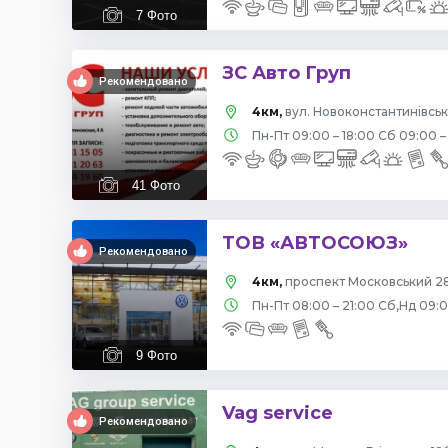
7
Фото
ЗС Авто Груп
Рекомендовано
4км,
вул. Новоконстантинівська
Пн-Пт 09:00 – 18:00 Сб 09:00 –
41
Фото
ТОВ «АВТОСОЮЗ»
Рекомендовано
4км,
проспект Московський 28
Пн-Пт 08:00 – 21:00 Сб,Нд 09:
9
Фото
Vag service
Рекомендовано