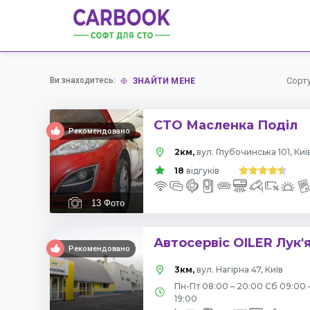
Ви знаходитесь:
Сорт
ЗНАЙТИ МЕНЕ
СТО Масленка Поділ
Рекомендовано
2км,
вул. Глубочинська 101, Киї
18
відгуків
13
Фото
Автосервіс OILER Лук'
Рекомендовано
3км,
вул. Нагірна 47, Київ
Пн-Пт 08:00 – 20:00 Сб 09:00 
19:00