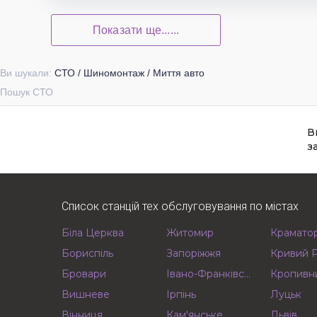
Показати ще......
Ви шукали:
СТО / Шиномонтаж / Миття авто
Пошук СТО
В
з
Список станцій тех обслуговування по містах
Біла Церква
Житомир
Крамато
Бориспіль
Запоріжжя
Кривий Р
Бровари
Івано-Франківськ
Кропивн
Вишневе
Ірпінь
Луцьк
Вінниця
Кам'янське
Львів