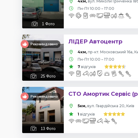
4км,
вул. Миколи Грінченка 18б
Пн-Пт 10:00 – 17:00
1
Фото
ЛІДЕР Автоцентр
Рекомендовано
4км,
пр-кт. Московський 16а, К
Пн-Пт 10:00 – 17:00
7
відгуків
25
Фото
СТО Амортик Сервіс (р
Рекомендовано
5км,
вул. Гвардійська 20, Київ
1
відгуків
13
Фото