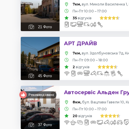
7км,
вул. Миколи Василенка 1, 
Пн-Пт 10:00 – 17:00
35
відгуків
21
Фото
АРТ ДРАЙВ
7км,
вул. Здолбуновська 7д, Ки
Пн-Пт 09:00 – 18:00
2
відгуків
45
Фото
Автосервіс Альден Гр
Рекомендовано
8км,
бул. Вацлава Гавели 10, К
Пн-Пт 10:00 – 17:00
20
відгуків
37
Фото