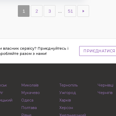
1
2
3
...
51
и власник сервісу? Приєднуйтесь і
ПРИЄДНАТИСЯ
аробляйте разом з нами!
рськ
Миколаїв
Тернопіль
Чернівці
іг
Мукачево
Ужгород
Чернігів
ицький
Одеса
Харків
Полтава
Херсон
Рівне
Хмельницький