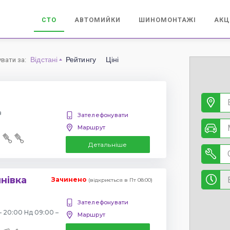
СТО
АВТОМИЙКИ
ШИНОМОНТАЖІ
АКЦ
Відстані
Рейтингу
Ціні
увати за
:
в
Зателефонувати
Маршрут
Детальніше
янівка
Зачинено
(відкриється в Пт 08:00)
Зателефонувати
– 20:00 Нд 09:00 –
Маршрут