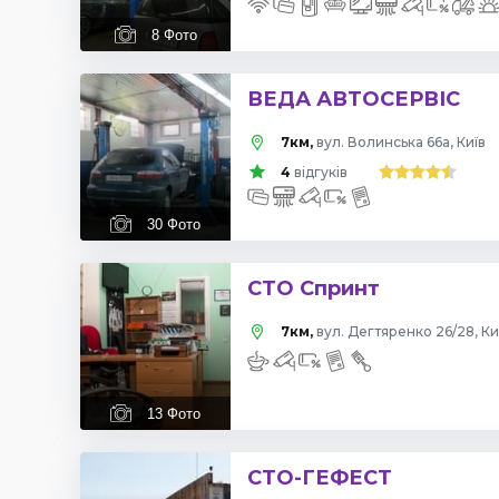
8
Фото
ВЕДА АВТОСЕРВІС
7км,
вул. Волинська 66а, Київ
4
відгуків
30
Фото
СТО Спринт
7км,
вул. Дегтяренко 26/28, Ки
13
Фото
СТО-ГЕФЕСТ