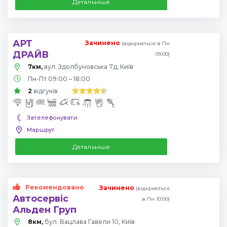
Детальніше
АРТ
Зачинено
(відкриється в Пн
ДРАЙВ
09:00)
7км,
вул. Здолбуновська 7д, Київ
Пн-Пт 09:00 – 18:00
2
відгуків
Зателефонувати
Маршрут
Детальніше
Рекомендовано
Зачинено
(відкриється
Автосервіс
в Пн 10:00)
Альден Груп
8км,
бул. Вацлава Гавели 10, Київ