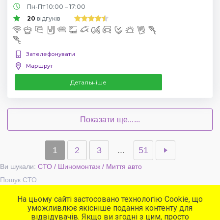
Пн-Пт 10:00 – 17:00
20
відгуків
Зателефонувати
Маршрут
Детальніше
Показати ще......
1
2
3
...
51
Ви шукали:
СТО / Шиномонтаж / Миття авто
Пошук СТО
На цьому сайті застосовано технологію Cookie, що
уможливлює якісніше подання контенту для
Популярні сервіси
відвідувачів. Якщо ви згодні з цим, просто
СТО