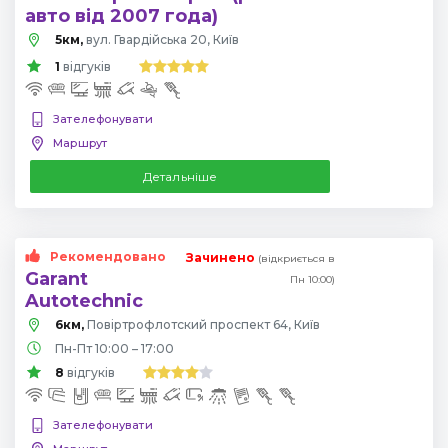
авто від 2007 года)
5км,
вул. Гвардійська 20, Київ
1
відгуків
Зателефонувати
Маршрут
Детальніше
Рекомендовано
Зачинено
(відкриється в
Garant
Пн 10:00)
Autotechnic
6км,
Повіртрофлотский проспект 64, Київ
Пн-Пт 10:00 – 17:00
8
відгуків
Зателефонувати