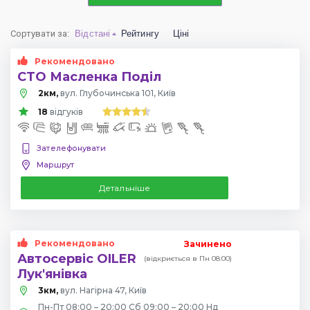
Сортувати за
:
Відстані
Рейтингу
Ціні
Рекомендовано
СТО Масленка Поділ
2км,
вул. Глубочинська 101, Київ
18
відгуків
Зателефонувати
Маршрут
Детальніше
Рекомендовано
Зачинено
Автосервіс OILER
(відкриється в Пн 08:00)
Лук'янівка
3км,
вул. Нагірна 47, Київ
Пн-Пт 08:00 – 20:00 Сб 09:00 – 20:00 Нд