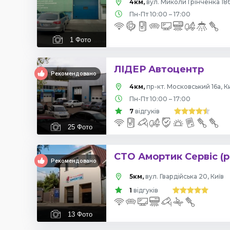
4км,
вул. Миколи Грінченка 18б
Пн-Пт 10:00 – 17:00
1
Фото
ЛІДЕР Автоцентр
Рекомендовано
4км,
пр-кт. Московський 16а, К
Пн-Пт 10:00 – 17:00
7
відгуків
25
Фото
СТО Амортик Сервіс (р
Рекомендовано
5км,
вул. Гвардійська 20, Київ
1
відгуків
13
Фото