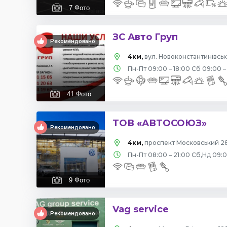
7
Фото
ЗС Авто Груп
Рекомендовано
4км,
вул. Новоконстантинівська
Пн-Пт 09:00 – 18:00 Сб 09:00 –
41
Фото
ТОВ «АВТОСОЮЗ»
Рекомендовано
4км,
проспект Московський 28
Пн-Пт 08:00 – 21:00 Сб,Нд 09:
9
Фото
Vag service
Рекомендовано