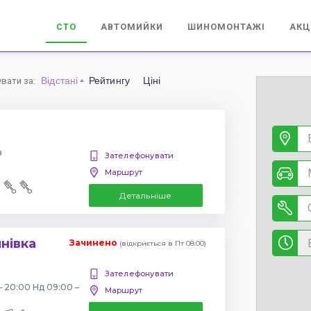
СТО
АВТОМИЙКИ
ШИНОМОНТАЖІ
АКЦ
Відстані
Рейтингу
Ціні
увати за
:
в
Зателефонувати
Маршрут
Детальніше
янівка
Зачинено
(відкриється в Пт 08:00)
Зателефонувати
– 20:00 Нд 09:00 –
Маршрут