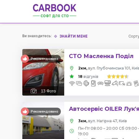
Ви знаходитесь:
Сорт
ЗНАЙТИ МЕНЕ
СТО Масленка Поділ
Рекомендовано
2км,
вул. Глубочинська 101, Киї
18
відгуків
13
Фото
Автосервіс OILER Лук'
Рекомендовано
3км,
вул. Нагірна 47, Київ
Пн-Пт 08:00 – 20:00 Сб 09:00 
19:00