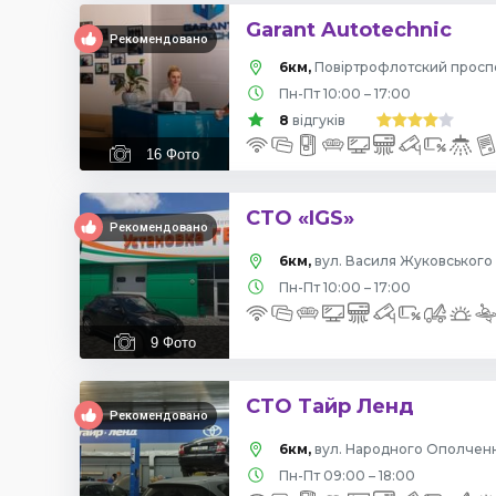
Garant Autotechnic
Рекомендовано
6км,
Пн-Пт 10:00 – 17:00
8
відгуків
16
Фото
СТО «IGS»
Рекомендовано
6км,
вул. Василя Жуковського 
Пн-Пт 10:00 – 17:00
9
Фото
СТО Тайр Ленд
Рекомендовано
6км,
вул. Народного Ополчення
Пн-Пт 09:00 – 18:00