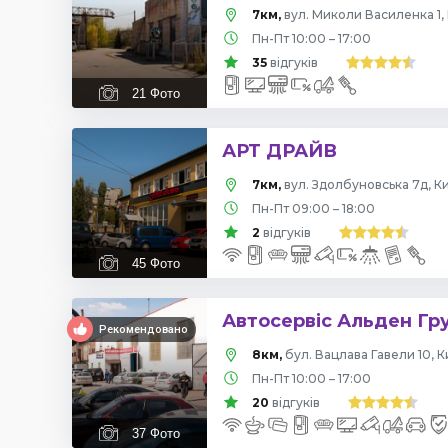
7км,
вул. Миколи Василенка 1, 
Пн-Пт 10:00 – 17:00
35
відгуків
21
Фото
АРТ ДРАЙВ
7км,
вул. Здолбуновська 7д, Ки
Пн-Пт 09:00 – 18:00
2
відгуків
45
Фото
Автосервіс Альден Гр
Рекомендовано
8км,
бул. Вацлава Гавели 10, К
Пн-Пт 10:00 – 17:00
20
відгуків
37
Фото