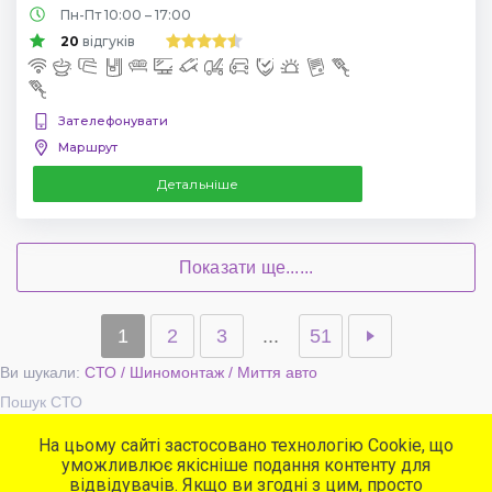
Пн-Пт 10:00 – 17:00
20
відгуків
Зателефонувати
Маршрут
Детальніше
Показати ще......
1
2
3
...
51
Ви шукали:
СТО / Шиномонтаж / Миття авто
Пошук СТО
На цьому сайті застосовано технологію Cookie, що
уможливлює якісніше подання контенту для
Популярні сервіси
відвідувачів. Якщо ви згодні з цим, просто
СТО