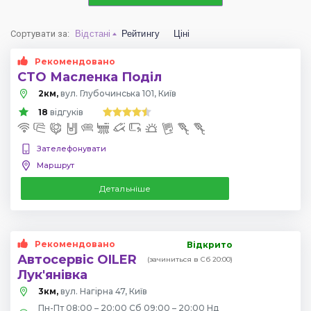
Сортувати за
:
Відстані
Рейтингу
Ціні
Рекомендовано
СТО Масленка Поділ
2км,
вул. Глубочинська 101, Київ
18
відгуків
Зателефонувати
Маршрут
Детальніше
Рекомендовано
Відкрито
Автосервіс OILER
(зачиниться в Сб 20:00)
Лук'янівка
3км,
вул. Нагірна 47, Київ
Пн-Пт 08:00 – 20:00 Сб 09:00 – 20:00 Нд