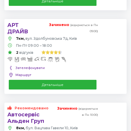
Детальніше
АРТ
Зачинено
(відкриється в Пн
ДРАЙВ
09:00)
7км,
вул. Здолбуновська 7д, Київ
Пн-Пт 09:00 – 18:00
2
відгуків
Зателефонувати
Маршрут
Детальніше
Рекомендовано
Зачинено
(відкриється
Автосервіс
в Пн 10:00)
Альден Груп
8км,
бул. Вацлава Гавели 10, Київ