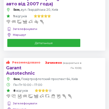
авто від 2007 года)
5км,
вул. Гвардійська 20, Київ
1
відгуків
Зателефонувати
Маршрут
Детальніше
Рекомендовано
Зачинено
(відкриється в
Garant
Пн 10:00)
Autotechnic
6км,
Повіртрофлотский проспект 64, Київ
Пн-Пт 10:00 – 17:00
8
відгуків
Зателефонувати