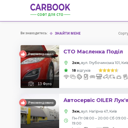
Ви знаходитесь:
Сорт
ЗНАЙТИ МЕНЕ
СТО Масленка Поділ
Рекомендовано
2км,
вул. Глубочинська 101, Киї
18
відгуків
13
Фото
Автосервіс OILER Лук'
Рекомендовано
3км,
вул. Нагірна 47, Київ
Пн-Пт 08:00 – 20:00 Сб 09:00 
19:00