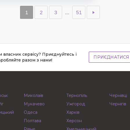
1
2
3
...
51
и власник сервісу? Приєднуйтесь і
ПРИЄДНАТИСЯ
аробляйте разом з нами!
рськ
Миколаїв
Тернопіль
Чернівці
іг
Мукачево
Ужгород
Чернігів
ицький
Одеса
Харків
Полтава
Херсон
Рівне
Хмельницький