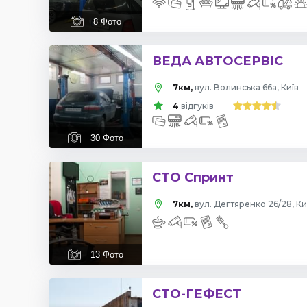
8
Фото
ВЕДА АВТОСЕРВІС
7км,
вул. Волинська 66а, Київ
4
відгуків
30
Фото
СТО Спринт
7км,
вул. Дегтяренко 26/28, Ки
13
Фото
СТО-ГЕФЕСТ