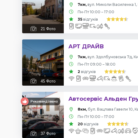
7км,
вул. Миколи Василенка 1, 
Пн-Пт 10:00 – 17:00
35
відгуків
21
Фото
АРТ ДРАЙВ
7км,
вул. Здолбуновська 7д, Ки
Пн-Пт 09:00 – 18:00
2
відгуків
45
Фото
Автосервіс Альден Гр
Рекомендовано
8км,
бул. Вацлава Гавели 10, К
Пн-Пт 10:00 – 17:00
20
відгуків
37
Фото