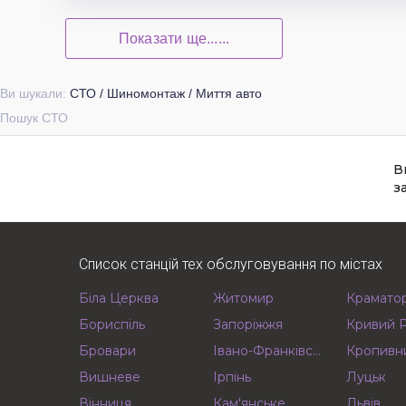
Показати ще......
Ви шукали:
СТО / Шиномонтаж / Миття авто
Пошук СТО
В
з
Список станцій тех обслуговування по містах
Біла Церква
Житомир
Крамато
Бориспіль
Запоріжжя
Кривий Р
Бровари
Івано-Франківськ
Кропивн
Вишневе
Ірпінь
Луцьк
Вінниця
Кам'янське
Львів