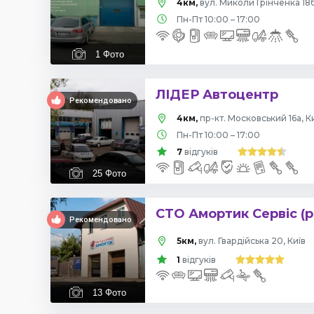
4км,
вул. Миколи Грінченка 18б
Пн-Пт 10:00 – 17:00
1
Фото
ЛІДЕР Автоцентр
Рекомендовано
4км,
пр-кт. Московський 16а, К
Пн-Пт 10:00 – 17:00
7
відгуків
25
Фото
СТО Амортик Сервіс (р
Рекомендовано
5км,
вул. Гвардійська 20, Київ
1
відгуків
13
Фото