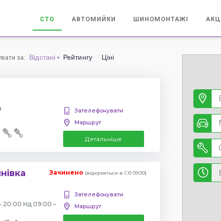
СТО
АВТОМИЙКИ
ШИНОМОНТАЖІ
АКЦ
Відстані
Рейтингу
Ціні
увати за
:
в
Зателефонувати
Маршрут
Детальніше
янівка
Зачинено
(відкриється в Сб 09:00)
Зателефонувати
– 20:00 Нд 09:00 –
Маршрут