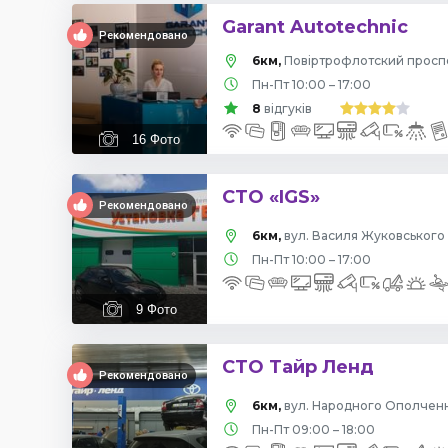
Garant Autotechnic
Рекомендовано
6км,
Пн-Пт 10:00 – 17:00
8
відгуків
16
Фото
СТО «IGS»
Рекомендовано
6км,
вул. Василя Жуковського 
Пн-Пт 10:00 – 17:00
9
Фото
СТО Тайр Ленд
Рекомендовано
6км,
вул. Народного Ополчення
Пн-Пт 09:00 – 18:00