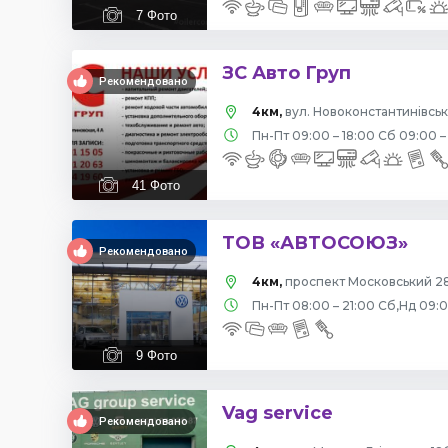
7
Фото
ЗС Авто Груп
Рекомендовано
4км,
вул. Новоконстантинівська
Пн-Пт 09:00 – 18:00 Сб 09:00 –
41
Фото
ТОВ «АВТОСОЮЗ»
Рекомендовано
4км,
проспект Московський 28
Пн-Пт 08:00 – 21:00 Сб,Нд 09:
9
Фото
Vag service
Рекомендовано