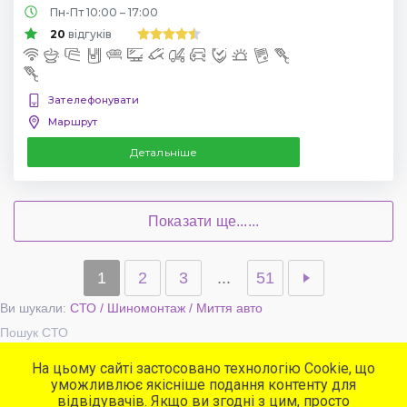
Пн-Пт 10:00 – 17:00
20
відгуків
Зателефонувати
Маршрут
Детальніше
Показати ще......
1
2
3
...
51
Ви шукали:
СТО / Шиномонтаж / Миття авто
Пошук СТО
На цьому сайті застосовано технологію Cookie, що
уможливлює якісніше подання контенту для
Популярні сервіси
відвідувачів. Якщо ви згодні з цим, просто
СТО