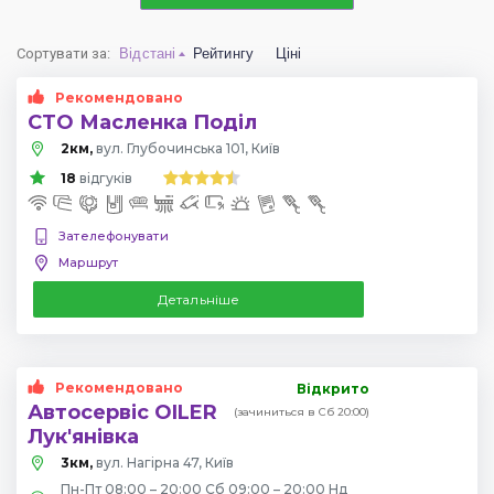
Сортувати за
:
Відстані
Рейтингу
Ціні
Рекомендовано
СТО Масленка Поділ
2км,
вул. Глубочинська 101, Київ
18
відгуків
Зателефонувати
Маршрут
Детальніше
Рекомендовано
Відкрито
Автосервіс OILER
(зачиниться в Сб 20:00)
Лук'янівка
3км,
вул. Нагірна 47, Київ
Пн-Пт 08:00 – 20:00 Сб 09:00 – 20:00 Нд