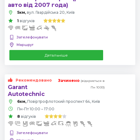
авто від 2007 года)
5км,
вул. Гвардійська 20, Київ
1
відгуків
Зателефонувати
Маршрут
Детальніше
Рекомендовано
Зачинено
(відкриється в
Garant
Пн 10:00)
Autotechnic
6км,
Повіртрофлотский проспект 64, Київ
Пн-Пт 10:00 – 17:00
8
відгуків
Зателефонувати