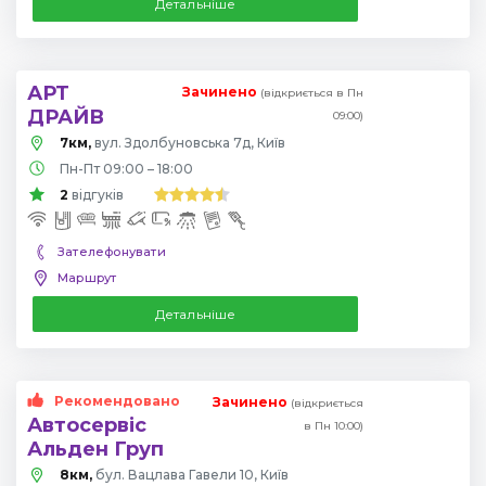
Детальніше
АРТ
Зачинено
(відкриється в Пн
ДРАЙВ
09:00)
7км,
вул. Здолбуновська 7д, Київ
Пн-Пт 09:00 – 18:00
2
відгуків
Зателефонувати
Маршрут
Детальніше
Рекомендовано
Зачинено
(відкриється
Автосервіс
в Пн 10:00)
Альден Груп
8км,
бул. Вацлава Гавели 10, Київ