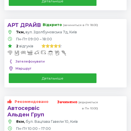
Детальніше
АРТ ДРАЙВ
Відкрито
(зачиниться в Пт 18:00)
7км,
вул. Здолбуновська 7д, Київ
Пн-Пт 09:00 – 18:00
2
відгуків
Зателефонувати
Маршрут
Детальніше
Рекомендовано
Зачинено
(відкриється
Автосервіс
в Пн 10:00)
Альден Груп
8км,
бул. Вацлава Гавели 10, Київ
Пн-Пт 10:00 – 17:00