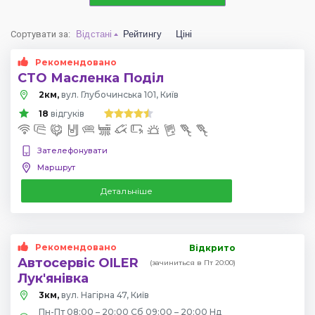
Сортувати за
:
Відстані
Рейтингу
Ціні
Рекомендовано
СТО Масленка Поділ
2км,
вул. Глубочинська 101, Київ
18
відгуків
Зателефонувати
Маршрут
Детальніше
Рекомендовано
Відкрито
Автосервіс OILER
(зачиниться в Пт 20:00)
Лук'янівка
3км,
вул. Нагірна 47, Київ
Пн-Пт 08:00 – 20:00 Сб 09:00 – 20:00 Нд