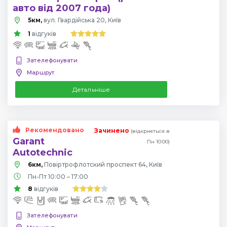
авто від 2007 года)
5км,
вул. Гвардійська 20, Київ
1
відгуків
Зателефонувати
Маршрут
Детальніше
Рекомендовано
Зачинено
(відкриється в
Garant
Пн 10:00)
Autotechnic
6км,
Повіртрофлотский проспект 64, Київ
Пн-Пт 10:00 – 17:00
8
відгуків
Зателефонувати