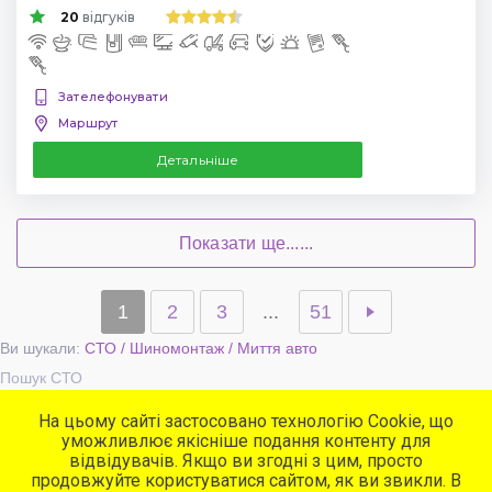
20
відгуків
Зателефонувати
Маршрут
Детальніше
Показати ще......
1
2
3
...
51
Ви шукали:
СТО / Шиномонтаж / Миття авто
Пошук СТО
На цьому сайті застосовано технологію Cookie, що
уможливлює якісніше подання контенту для
Популярні сервіси
відвідувачів. Якщо ви згодні з цим, просто
СТО
продовжуйте користуватися сайтом, як ви звикли. В
Автомийки