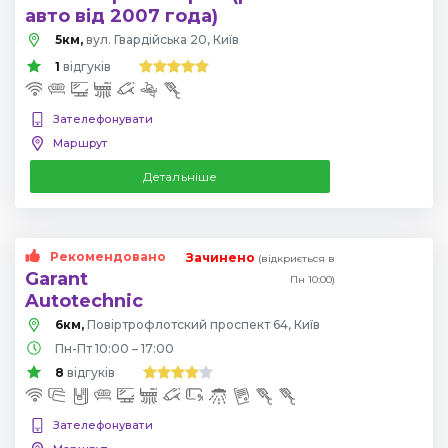
авто від 2007 года)
5км,
вул. Гвардійська 20, Київ
1
відгуків
Зателефонувати
Маршрут
Детальніше
Рекомендовано
Зачинено
(відкриється в
Garant
Пн 10:00)
Autotechnic
6км,
Повіртрофлотский проспект 64, Київ
Пн-Пт 10:00 – 17:00
8
відгуків
Зателефонувати