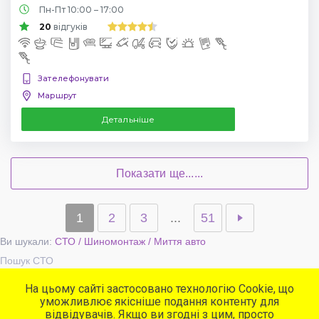
Пн-Пт 10:00 – 17:00
20
відгуків
Зателефонувати
Маршрут
Детальніше
Показати ще......
1
2
3
...
51
Ви шукали:
СТО / Шиномонтаж / Миття авто
Пошук СТО
На цьому сайті застосовано технологію Cookie, що
уможливлює якісніше подання контенту для
Популярні сервіси
відвідувачів. Якщо ви згодні з цим, просто
СТО