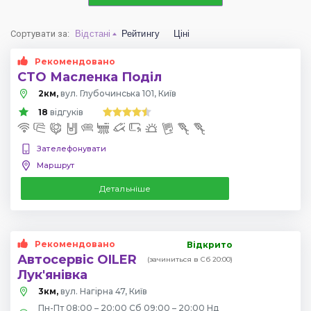
Сортувати за
:
Відстані
Рейтингу
Ціні
Рекомендовано
СТО Масленка Поділ
2км,
вул. Глубочинська 101, Київ
18
відгуків
Зателефонувати
Маршрут
Детальніше
Рекомендовано
Відкрито
Автосервіс OILER
(зачиниться в Сб 20:00)
Лук'янівка
3км,
вул. Нагірна 47, Київ
Пн-Пт 08:00 – 20:00 Сб 09:00 – 20:00 Нд