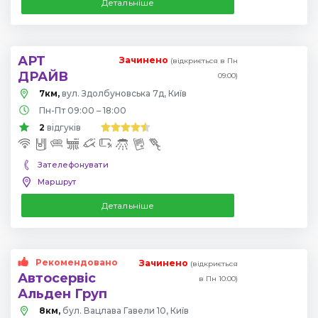
Детальніше
АРТ
Зачинено
(відкриється в Пн
ДРАЙВ
09:00)
7км,
вул. Здолбуновська 7д, Київ
Пн-Пт 09:00 – 18:00
2
відгуків
Зателефонувати
Маршрут
Детальніше
Рекомендовано
Зачинено
(відкриється
Автосервіс
в Пн 10:00)
Альден Груп
8км,
бул. Вацлава Гавели 10, Київ