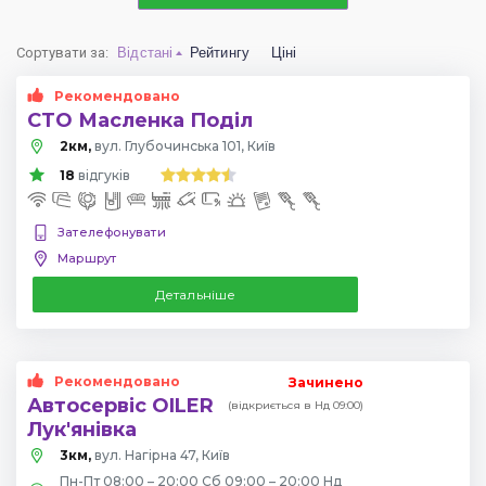
Сортувати за
:
Відстані
Рейтингу
Ціні
Рекомендовано
СТО Масленка Поділ
2км,
вул. Глубочинська 101, Київ
18
відгуків
Зателефонувати
Маршрут
Детальніше
Рекомендовано
Зачинено
Автосервіс OILER
(відкриється в Нд 09:00)
Лук'янівка
3км,
вул. Нагірна 47, Київ
Пн-Пт 08:00 – 20:00 Сб 09:00 – 20:00 Нд