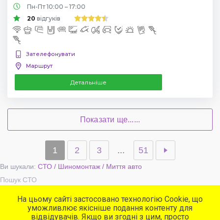
Пн-Пт 10:00 – 17:00
20
відгуків
Зателефонувати
Маршрут
Детальніше
Показати ще......
1
2
3
...
51
Ви шукали:
СТО / Шиномонтаж / Миття авто
Пошук СТО
На цьому сайті застосовано технологію Cookie, що
уможливлює якісніше подання контенту для
Популярні сервіси
відвідувачів. Якщо ви згодні з цим, просто
СТО