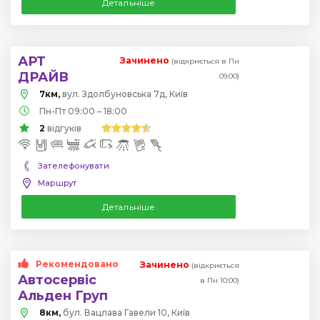
Детальніше
АРТ
Зачинено
(відкриється в Пн
ДРАЙВ
09:00)
7км,
вул. Здолбуновська 7д, Київ
Пн-Пт 09:00 – 18:00
2
відгуків
Зателефонувати
Маршрут
Детальніше
Рекомендовано
Зачинено
(відкриється
Автосервіс
в Пн 10:00)
Альден Груп
8км,
бул. Вацлава Гавели 10, Київ