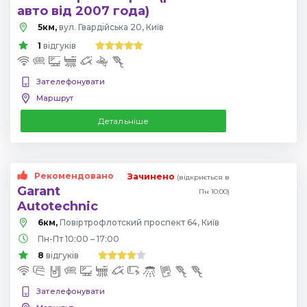
авто від 2007 года)
5км,
вул. Гвардійська 20, Київ
1
відгуків
Зателефонувати
Маршрут
Детальніше
Рекомендовано
Зачинено
(відкриється в
Garant
Пн 10:00)
Autotechnic
6км,
Повіртрофлотский проспект 64, Київ
Пн-Пт 10:00 – 17:00
8
відгуків
Зателефонувати