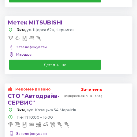
Метек MITSUBISHI
3км,
ул. Щорса 62а, Чернигов
Зателефонувати
Маршрут
Детальніше
Рекомендовано
Зачинено
СТО "Автодрайв-
(відкриється в Пн 10:00)
СЕРВИС"
3км,
вул. Козацька 54, Чернігів
Пн-Пт 10:00 – 16:00
Зателефонувати