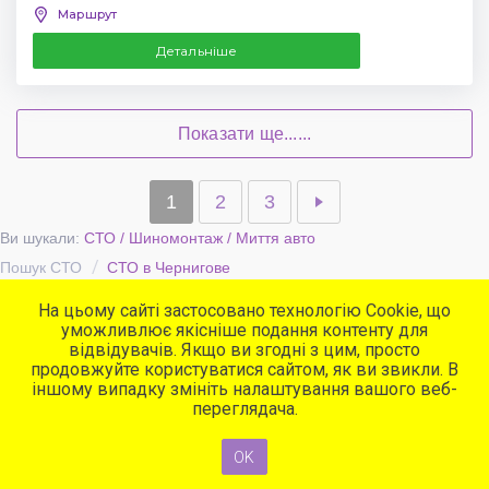
Маршрут
Детальніше
Показати ще......
1
2
3
Ви шукали:
СТО / Шиномонтаж / Миття авто
Пошук СТО
СТО в Чернигове
На цьому сайті застосовано технологію Cookie, що
уможливлює якісніше подання контенту для
Популярні сервіси
відвідувачів. Якщо ви згодні з цим, просто
СТО
продовжуйте користуватися сайтом, як ви звикли. В
Автомийки
іншому випадку змініть налаштування вашого веб-
Програма для СТО
переглядача.
OK
© 2015-2026 CARBOOK Всі права захищені