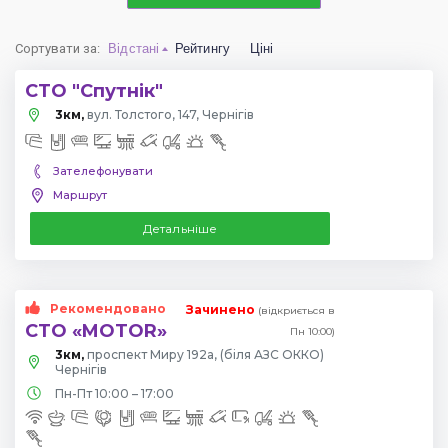
Сортувати за
:
Відстані
Рейтингу
Ціні
СТО "Спутнік"
3км,
вул. Толстого, 147, Чернігів
Зателефонувати
Маршрут
Детальніше
Рекомендовано
Зачинено
(відкриється в
СТО «MOTOR»
Пн 10:00)
3км,
проспект Миру 192а, (біля АЗС ОККО)
Чернігів
Пн-Пт 10:00 – 17:00