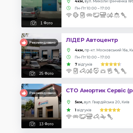
4км,
вул. Миколи Грінченка 18б
Пн-Пт 10:00 – 17:00
1
Фото
ЛІДЕР Автоцентр
Рекомендовано
4км,
пр-кт. Московський 16а, К
Пн-Пт 10:00 – 17:00
7
відгуків
25
Фото
СТО Амортик Сервіс (р
Рекомендовано
5км,
вул. Гвардійська 20, Київ
1
відгуків
13
Фото