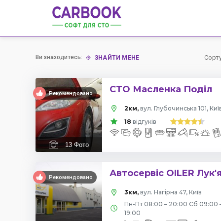
Ви знаходитесь:
Сорт
ЗНАЙТИ МЕНЕ
СТО Масленка Поділ
Рекомендовано
2км,
вул. Глубочинська 101, Киї
18
відгуків
13
Фото
Автосервіс OILER Лук'
Рекомендовано
3км,
вул. Нагірна 47, Київ
Пн-Пт 08:00 – 20:00 Сб 09:00 
19:00