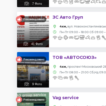
7
Фото
ЗС Авто Груп
Рекомендовано
4км,
вул. Новоконстантинівська
Пн-Пт 09:00 – 18:00 Сб 09:00 –
41
Фото
ТОВ «АВТОСОЮЗ»
Рекомендовано
4км,
проспект Московський 28
Пн-Пт 08:00 – 21:00 Сб,Нд 09:
9
Фото
Vag service
Рекомендовано