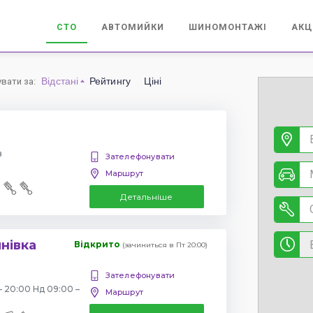
СТО
АВТОМИЙКИ
ШИНОМОНТАЖІ
АКЦ
Відстані
Рейтингу
Ціні
увати за
:
в
Зателефонувати
Маршрут
Детальніше
янівка
Відкрито
(зачиниться в Пт 20:00)
Зателефонувати
– 20:00 Нд 09:00 –
Маршрут