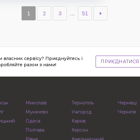
1
2
3
...
51
и власник сервісу? Приєднуйтесь і
ПРИЄДНАТИСЯ
аробляйте разом з нами!
рськ
Миколаїв
Тернопіль
Чернівці
іг
Мукачево
Ужгород
Чернігів
ицький
Одеса
Харків
Полтава
Херсон
Рівне
Хмельницький