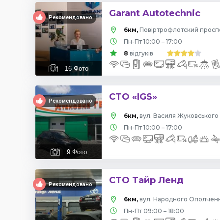
Garant Autotechnic
Рекомендовано
6км,
Пн-Пт 10:00 – 17:00
8
відгуків
16
Фото
СТО «IGS»
Рекомендовано
6км,
вул. Василя Жуковського 
Пн-Пт 10:00 – 17:00
9
Фото
СТО Тайр Ленд
Рекомендовано
6км,
вул. Народного Ополчення
Пн-Пт 09:00 – 18:00