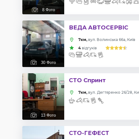
8
Фото
ВЕДА АВТОСЕРВІС
7км,
вул. Волинська 66а, Київ
4
відгуків
30
Фото
СТО Спринт
7км,
вул. Дегтяренко 26/28, Ки
13
Фото
СТО-ГЕФЕСТ