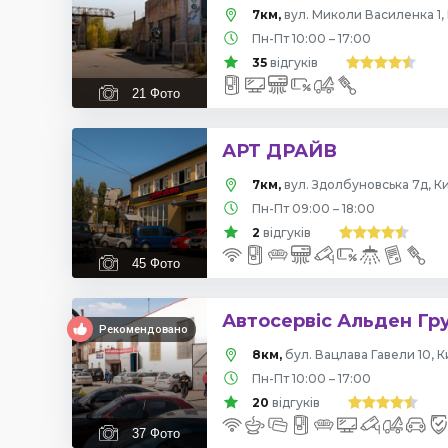
7км,
вул. Миколи Василенка 1, 
Пн-Пт 10:00 – 17:00
35
відгуків
21
Фото
АРТ ДРАЙВ
7км,
вул. Здолбуновська 7д, Ки
Пн-Пт 09:00 – 18:00
2
відгуків
45
Фото
Автосервіс Альден Гр
Рекомендовано
8км,
бул. Вацлава Гавели 10, К
Пн-Пт 10:00 – 17:00
20
відгуків
37
Фото