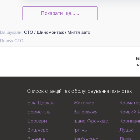
Показати ще......
Ви шукали:
СТО / Шиномонтаж / Миття авто
Пошук СТО
В
з
Список станцій тех обслуговування по містах
Біла Церква
Житомир
Крамато
Бориспіль
Запоріжжя
Кривий Р
Бровари
Івано-Франківськ
Кропивн
Вишневе
Ірпінь
Луцьк
Вінниця
Кам'янське
Львів