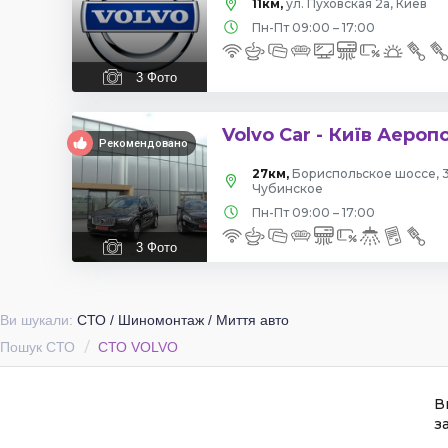
11км,
ул. Пуховская 2а, Киев
Пн-Пт 09:00 – 17:00
3
Фото
Volvo Car - Київ Аероп
Рекомендовано
27км,
Бориспольское шоссе, 32
Чубинское
Пн-Пт 09:00 – 17:00
3
Фото
Ви шукали:
СТО / Шиномонтаж / Миття авто
Пошук СТО
СТО VOLVO
В
з