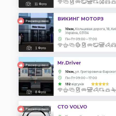
11
Фото
ВИКИНГ МОТОРЗ
Рекомендовано
10км,
Кольцевая дорога, 18, Київ
Україна, 03134
Пн-Пт 09:00 – 17:00
1
Фото
Mr.Driver
Рекомендовано
10км,
ул. Григоровича-Барског
Пн-Пт 09:00 – 17:00
132
відгуків
8
Фото
СТО VOLVO
Рекомендовано