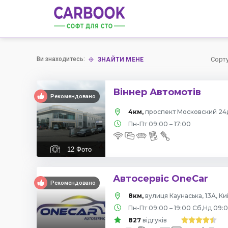
Ви знаходитесь:
Сорт
ЗНАЙТИ МЕНЕ
Віннер Автомотів
Рекомендовано
4км,
проспект Московский 24д
Пн-Пт 09:00 – 17:00
12
Фото
Автосервіс OneCar
Рекомендовано
8км,
вулиця Каунаська, 13А, Ки
Пн-Пт 09:00 – 19:00 Сб,Нд 09:0
827
відгуків