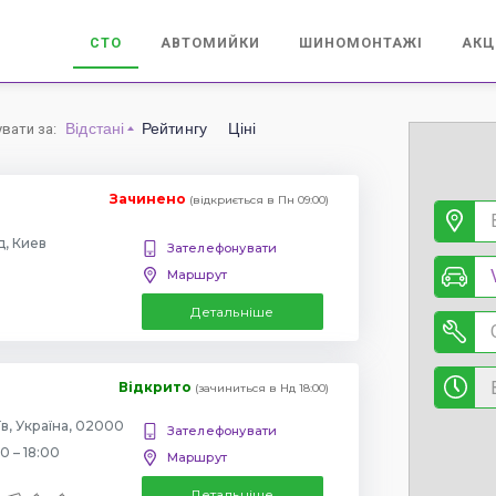
СТО
АВТОМИЙКИ
ШИНОМОНТАЖІ
АКЦ
Відстані
Рейтингу
Ціні
увати за
:
Зачинено
(відкриється в Пн 09:00)
, Киев
Зателефонувати
Маршрут
Детальніше
Відкрито
(зачиниться в Нд 18:00)
їв, Україна, 02000
Зателефонувати
0 – 18:00
Маршрут
Детальніше