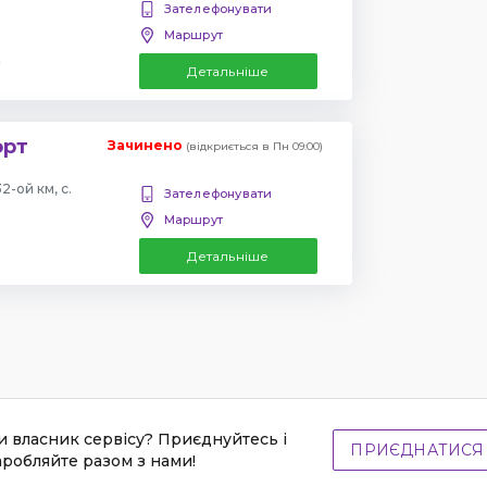
Зателефонувати
Маршрут
Детальніше
орт
Зачинено
(відкриється в Пн 09:00)
-ой км, с.
Зателефонувати
Маршрут
Детальніше
и власник сервісу? Приєднуйтесь і
ПРИЄДНАТИСЯ
аробляйте разом з нами!