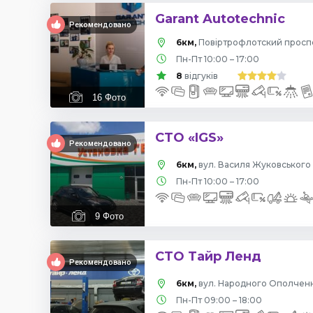
Garant Autotechnic
Рекомендовано
6км,
Пн-Пт 10:00 – 17:00
8
відгуків
16
Фото
СТО «IGS»
Рекомендовано
6км,
вул. Василя Жуковського 
Пн-Пт 10:00 – 17:00
9
Фото
СТО Тайр Ленд
Рекомендовано
6км,
вул. Народного Ополчення
Пн-Пт 09:00 – 18:00