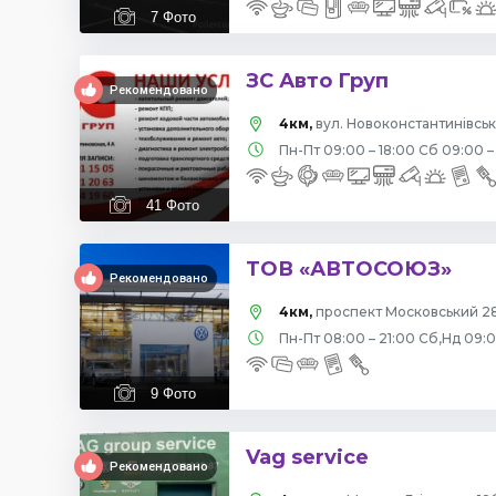
7
Фото
ЗС Авто Груп
Рекомендовано
4км,
вул. Новоконстантинівська
Пн-Пт 09:00 – 18:00 Сб 09:00 –
41
Фото
ТОВ «АВТОСОЮЗ»
Рекомендовано
4км,
проспект Московський 28
Пн-Пт 08:00 – 21:00 Сб,Нд 09:
9
Фото
Vag service
Рекомендовано