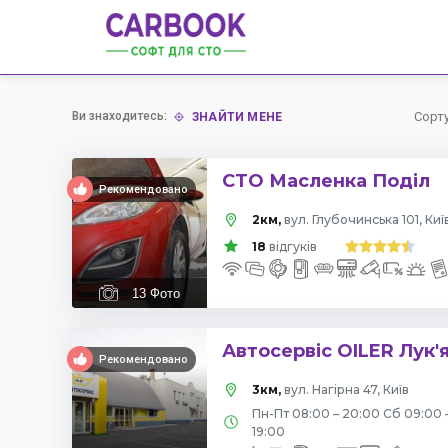
Ви знаходитесь:
Сорт
ЗНАЙТИ МЕНЕ
СТО Масленка Поділ
Рекомендовано
2км,
вул. Глубочинська 101, Киї
18
відгуків
13
Фото
Автосервіс OILER Лук'
Рекомендовано
3км,
вул. Нагірна 47, Київ
Пн-Пт 08:00 – 20:00 Сб 09:00 
19:00