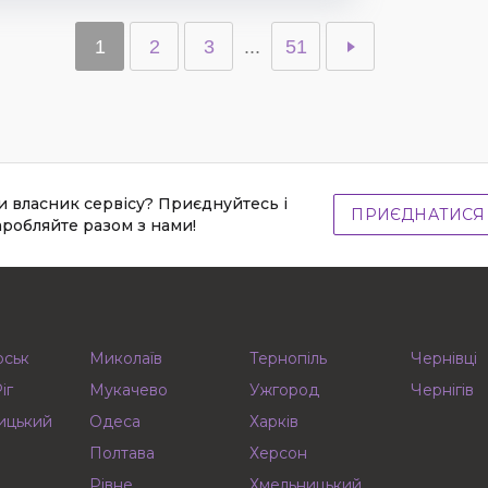
1
2
3
...
51
и власник сервісу? Приєднуйтесь і
ПРИЄДНАТИСЯ
аробляйте разом з нами!
рськ
Миколаїв
Тернопіль
Чернівці
іг
Мукачево
Ужгород
Чернігів
ицький
Одеса
Харків
Полтава
Херсон
Рівне
Хмельницький