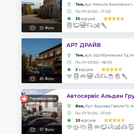
7км,
вул. Миколи Василенка 1, 
Пн-Пт 10:00 – 17:00
35
відгуків
21
Фото
АРТ ДРАЙВ
7км,
вул. Здолбуновська 7д, Ки
Пн-Пт 09:00 – 18:00
2
відгуків
45
Фото
Автосервіс Альден Гр
Рекомендовано
8км,
бул. Вацлава Гавели 10, К
Пн-Пт 10:00 – 17:00
20
відгуків
37
Фото