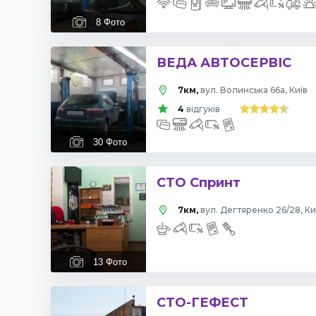
8
Фото
ВЕДА АВТОСЕРВІС
7км,
вул. Волинська 66а, Київ
4
відгуків
30
Фото
СТО Спринт
7км,
вул. Дегтяренко 26/28, Ки
13
Фото
СТО-ГЕФЕСТ