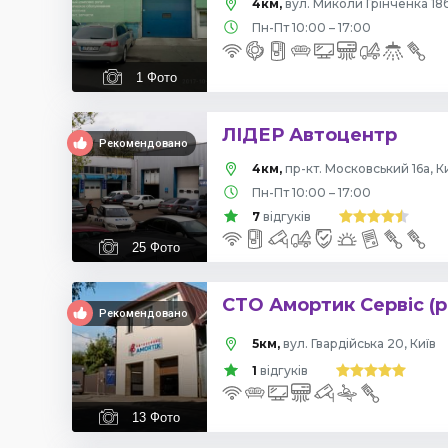
4км,
вул. Миколи Грінченка 18б
Пн-Пт 10:00 – 17:00
1
Фото
ЛІДЕР Автоцентр
Рекомендовано
4км,
пр-кт. Московський 16а, К
Пн-Пт 10:00 – 17:00
7
відгуків
25
Фото
СТО Амортик Сервіс (р
Рекомендовано
5км,
вул. Гвардійська 20, Київ
1
відгуків
13
Фото