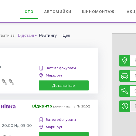
СТО
АВТОМИЙКИ
ШИНОМОНТАЖІ
АКЦ
Відстані
Рейтингу
Ціні
увати за
:
в
Зателефонувати
Маршрут
Детальніше
янівка
Відкрито
(зачиниться в Пт 20:00)
Зателефонувати
– 20:00 Нд 09:00 –
Маршрут