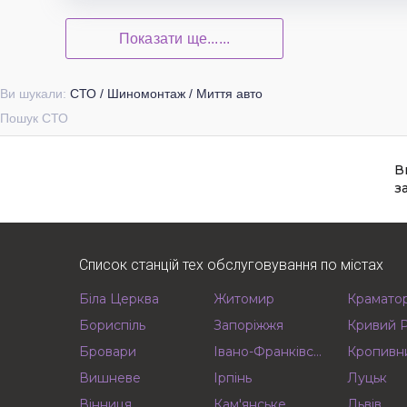
Показати ще......
Ви шукали:
СТО / Шиномонтаж / Миття авто
Пошук СТО
В
з
Список станцій тех обслуговування по містах
Біла Церква
Житомир
Крамато
Бориспіль
Запоріжжя
Кривий Р
Бровари
Івано-Франківськ
Кропивн
Вишневе
Ірпінь
Луцьк
Вінниця
Кам'янське
Львів