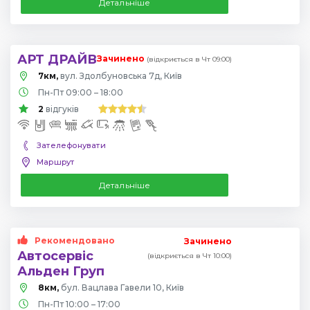
Детальніше
АРТ ДРАЙВ
Зачинено
(відкриється в Чт 09:00)
7км,
вул. Здолбуновська 7д, Київ
Пн-Пт 09:00 – 18:00
2
відгуків
Зателефонувати
Маршрут
Детальніше
Рекомендовано
Зачинено
Автосервіс
(відкриється в Чт 10:00)
Альден Груп
8км,
бул. Вацлава Гавели 10, Київ
Пн-Пт 10:00 – 17:00