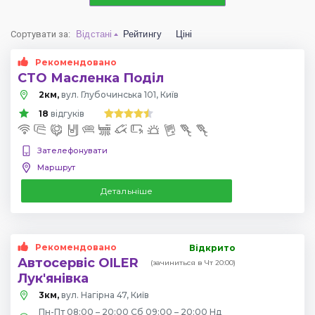
Сортувати за
:
Відстані
Рейтингу
Ціні
Рекомендовано
СТО Масленка Поділ
2км,
вул. Глубочинська 101, Київ
18
відгуків
Зателефонувати
Маршрут
Детальніше
Рекомендовано
Відкрито
Автосервіс OILER
(зачиниться в Чт 20:00)
Лук'янівка
3км,
вул. Нагірна 47, Київ
Пн-Пт 08:00 – 20:00 Сб 09:00 – 20:00 Нд