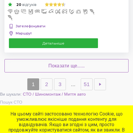
20
відгуків
Зателефонувати
Маршрут
Детальніше
Показати ще......
1
2
3
...
51
Ви шукали:
СТО / Шиномонтаж / Миття авто
Пошук СТО
На цьому сайті застосовано технологію Cookie, що
уможливлює якісніше подання контенту для
Популярні сервіси
відвідувачів. Якщо ви згодні з цим, просто
СТО
продовжуйте користуватися сайтом, як ви звикли. В
Автомийки