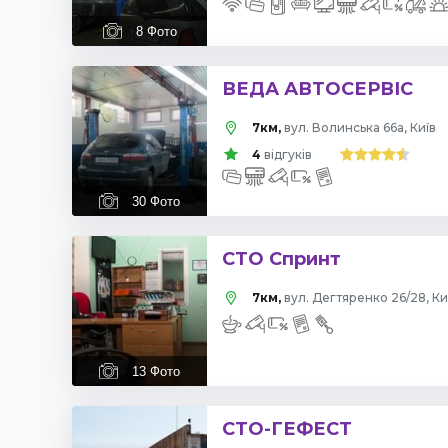
8
Фото
ВЕДА АВТОСЕРВІС
7км,
вул. Волинська 66а, Київ
4
відгуків
30
Фото
СТО Спринт
7км,
вул. Дегтяренко 26/28, Ки
13
Фото
СТО-ГЕФЕСТ