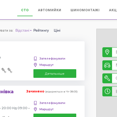
СТО
АВТОМИЙКИ
ШИНОМОНТАЖІ
АКЦ
Відстані
Рейтингу
Ціні
увати за
:
в
Зателефонувати
Маршрут
Детальніше
янівка
Зачинено
(відкриється в Чт 08:00)
Зателефонувати
– 20:00 Нд 09:00 –
Маршрут