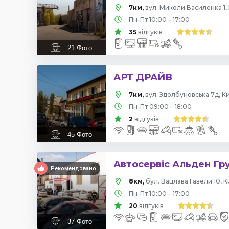
7км,
вул. Миколи Василенка 1, 
Пн-Пт 10:00 – 17:00
35
відгуків
21
Фото
АРТ ДРАЙВ
7км,
вул. Здолбуновська 7д, Ки
Пн-Пт 09:00 – 18:00
2
відгуків
45
Фото
Автосервіс Альден Гр
Рекомендовано
8км,
бул. Вацлава Гавели 10, К
Пн-Пт 10:00 – 17:00
20
відгуків
37
Фото