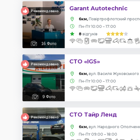
Garant Autotechnic
Рекомендовано
6км,
Пн-Пт 10:00 – 17:00
8
відгуків
16
Фото
СТО «IGS»
Рекомендовано
6км,
вул. Василя Жуковського 
Пн-Пт 10:00 – 17:00
9
Фото
СТО Тайр Ленд
Рекомендовано
6км,
вул. Народного Ополчення
Пн-Пт 09:00 – 18:00