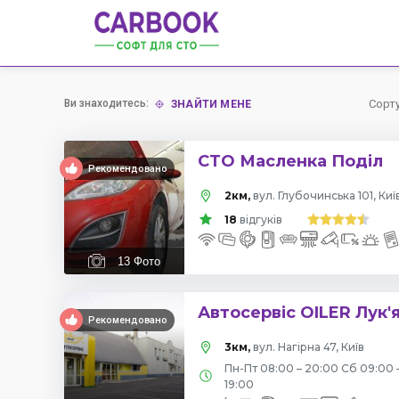
Ви знаходитесь:
Сорт
ЗНАЙТИ МЕНЕ
СТО Масленка Поділ
Рекомендовано
2км,
вул. Глубочинська 101, Киї
18
відгуків
13
Фото
Автосервіс OILER Лук'
Рекомендовано
3км,
вул. Нагірна 47, Київ
Пн-Пт 08:00 – 20:00 Сб 09:00 
19:00