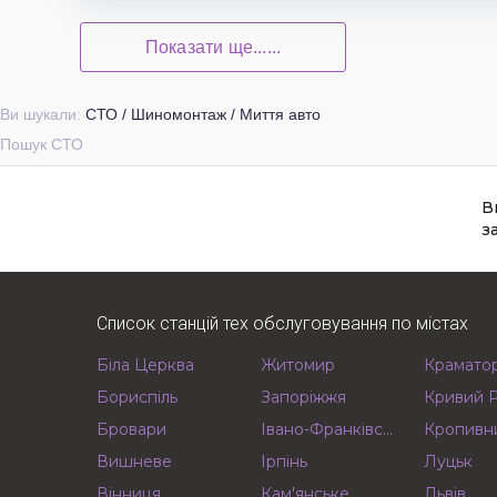
Показати ще......
Ви шукали:
СТО / Шиномонтаж / Миття авто
Пошук СТО
В
з
Список станцій тех обслуговування по містах
Біла Церква
Житомир
Крамато
Бориспіль
Запоріжжя
Кривий Р
Бровари
Івано-Франківськ
Кропивн
Вишневе
Ірпінь
Луцьк
Вінниця
Кам'янське
Львів