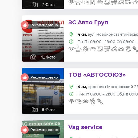
7
Фото
ЗС Авто Груп
Рекомендовано
4км,
вул. Новоконстантинівська
Пн-Пт 09:00 – 18:00 Сб 09:00 –
41
Фото
ТОВ «АВТОСОЮЗ»
Рекомендовано
4км,
проспект Московський 28
Пн-Пт 08:00 – 21:00 Сб,Нд 09:
9
Фото
Vag service
Рекомендовано