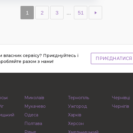
1
2
3
...
51
и власник сервісу? Приєднуйтесь і
ПРИЄДНАТИСЯ
аробляйте разом з нами!
рськ
Миколаїв
Тернопіль
Чернівці
іг
Мукачево
Ужгород
Чернігів
ицький
Одеса
Харків
Полтава
Херсон
Рівне
Хмельницький