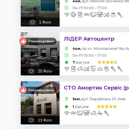
4км,
вул. Миколи Грінченка 18б
Пн-Пт 10:00 – 17:00
1
Фото
ЛІДЕР Автоцентр
Рекомендовано
4км,
пр-кт. Московський 16а, К
Пн-Пт 10:00 – 17:00
7
відгуків
25
Фото
СТО Амортик Сервіс (р
Рекомендовано
5км,
вул. Гвардійська 20, Київ
1
відгуків
13
Фото