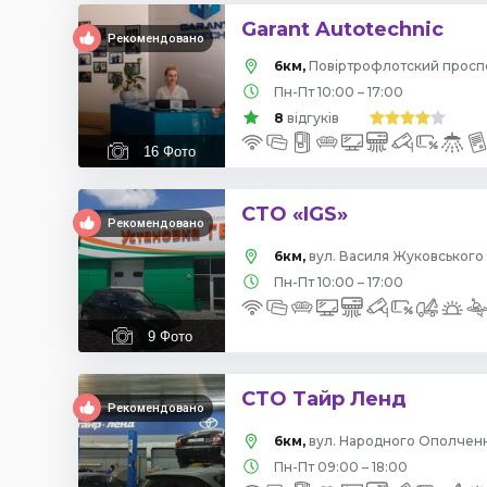
Garant Autotechnic
Рекомендовано
6км,
Пн-Пт 10:00 – 17:00
8
відгуків
16
Фото
СТО «IGS»
Рекомендовано
6км,
вул. Василя Жуковського 
Пн-Пт 10:00 – 17:00
9
Фото
СТО Тайр Ленд
Рекомендовано
6км,
вул. Народного Ополчення
Пн-Пт 09:00 – 18:00