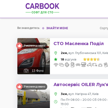
Ви знаходитесь:
Сорт
ЗНАЙТИ МЕНЕ
СТО Масленка Поділ
Рекомендовано
2км,
вул. Глубочинська 101, Киї
18
відгуків
13
Фото
Автосервіс OILER Лук'
Рекомендовано
3км,
вул. Нагірна 47, Київ
Пн-Пт 08:00 – 20:00 Сб 09:00 
19:00