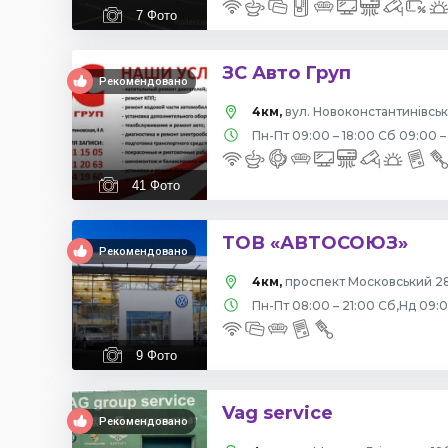
7
Фото
ЗС Авто Груп
Рекомендовано
4км,
вул. Новоконстантинівська
Пн-Пт 09:00 – 18:00 Сб 09:00 –
41
Фото
ТОВ «АВТОСОЮЗ»
Рекомендовано
4км,
проспект Московський 28
Пн-Пт 08:00 – 21:00 Сб,Нд 09:
9
Фото
Vag service
Рекомендовано