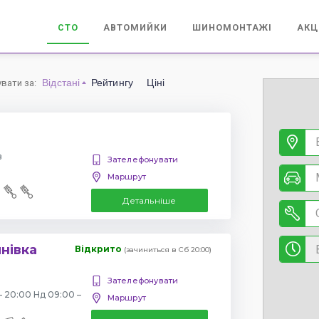
СТО
АВТОМИЙКИ
ШИНОМОНТАЖІ
АКЦ
Відстані
Рейтингу
Ціні
увати за
:
в
Зателефонувати
Маршрут
Детальніше
янівка
Відкрито
(зачиниться в Сб 20:00)
Зателефонувати
– 20:00 Нд 09:00 –
Маршрут