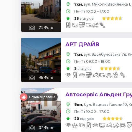
7км,
вул. Миколи Василенка 1, 
Пн-Пт 10:00 – 17:00
35
відгуків
21
Фото
АРТ ДРАЙВ
7км,
вул. Здолбуновська 7д, Ки
Пн-Пт 09:00 – 18:00
2
відгуків
45
Фото
Автосервіс Альден Гр
Рекомендовано
8км,
бул. Вацлава Гавели 10, К
Пн-Пт 10:00 – 17:00
20
відгуків
37
Фото