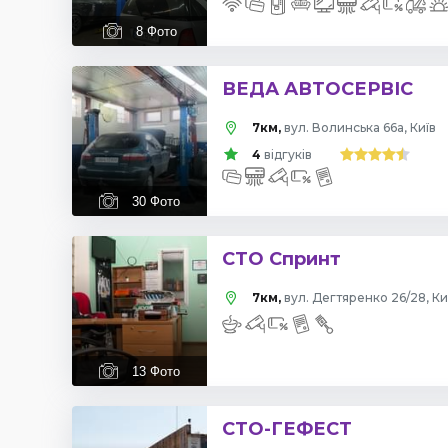
8
Фото
ВЕДА АВТОСЕРВІС
7км,
вул. Волинська 66а, Київ
4
відгуків
30
Фото
СТО Спринт
7км,
вул. Дегтяренко 26/28, Ки
13
Фото
СТО-ГЕФЕСТ