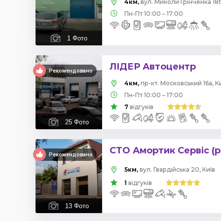
4км,
вул. Миколи Грінченка 18б
Пн-Пт 10:00 – 17:00
1
Фото
ЛІДЕР Автоцентр
Рекомендовано
4км,
пр-кт. Московський 16а, К
Пн-Пт 10:00 – 17:00
7
відгуків
25
Фото
СТО Амортик Сервіс (р
Рекомендовано
5км,
вул. Гвардійська 20, Київ
1
відгуків
13
Фото