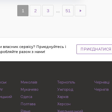
1
2
3
...
51
и власник сервісу? Приєднуйтесь і
ПРИЄДНАТИСЯ
аробляйте разом з нами!
рськ
Миколаїв
Тернопіль
Чернівці
іг
Мукачево
Ужгород
Чернігів
ицький
Одеса
Харків
Полтава
Херсон
Рівне
Хмельницький