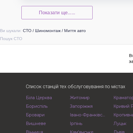
Показати ще......
Ви шукали:
СТО / Шиномонтаж / Миття авто
Пошук СТО
В
з
Список станцій тех обслуговування по містах
Біла Церква
Житомир
Крамато
Бориспіль
Запоріжжя
Кривий Р
Бровари
Івано-Франківськ
Кропивн
Вишневе
Ірпінь
Луцьк
Вінниця
Кам'янське
Львів