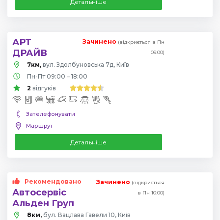
Детальніше
АРТ
Зачинено
(відкриється в Пн
ДРАЙВ
09:00)
7км,
вул. Здолбуновська 7д, Київ
Пн-Пт 09:00 – 18:00
2
відгуків
Зателефонувати
Маршрут
Детальніше
Рекомендовано
Зачинено
(відкриється
Автосервіс
в Пн 10:00)
Альден Груп
8км,
бул. Вацлава Гавели 10, Київ