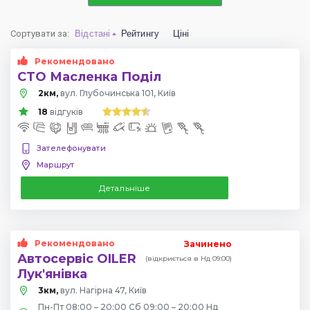
Сортувати за
:
Відстані
Рейтингу
Ціні
Рекомендовано
СТО Масленка Поділ
2км,
вул. Глубочинська 101, Київ
18
відгуків
Зателефонувати
Маршрут
Детальніше
Рекомендовано
Зачинено
Автосервіс OILER
(відкриється в Нд 09:00)
Лук'янівка
3км,
вул. Нагірна 47, Київ
Пн-Пт 08:00 – 20:00 Сб 09:00 – 20:00 Нд