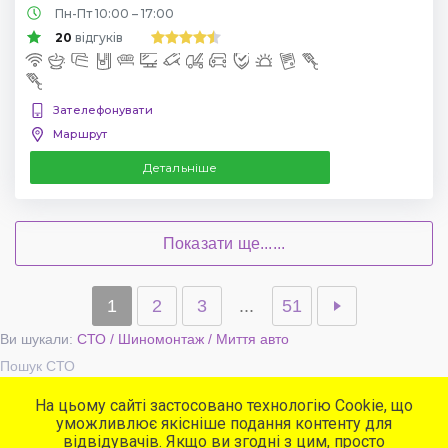
Пн-Пт 10:00 – 17:00
20
відгуків
Зателефонувати
Маршрут
Детальніше
Показати ще......
1
2
3
...
51
Ви шукали:
СТО / Шиномонтаж / Миття авто
Пошук СТО
На цьому сайті застосовано технологію Cookie, що
уможливлює якісніше подання контенту для
Популярні сервіси
відвідувачів. Якщо ви згодні з цим, просто
СТО