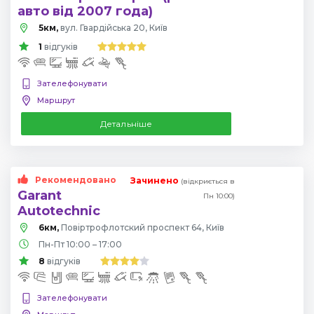
авто від 2007 года)
5км,
вул. Гвардійська 20, Київ
1
відгуків
Зателефонувати
Маршрут
Детальніше
Рекомендовано
Зачинено
(відкриється в
Garant
Пн 10:00)
Autotechnic
6км,
Повіртрофлотский проспект 64, Київ
Пн-Пт 10:00 – 17:00
8
відгуків
Зателефонувати