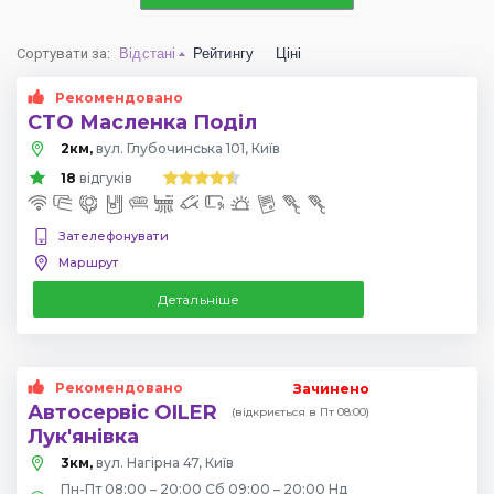
Сортувати за
:
Відстані
Рейтингу
Ціні
Рекомендовано
СТО Масленка Поділ
2км,
вул. Глубочинська 101, Київ
18
відгуків
Зателефонувати
Маршрут
Детальніше
Рекомендовано
Зачинено
Автосервіс OILER
(відкриється в Пт 08:00)
Лук'янівка
3км,
вул. Нагірна 47, Київ
Пн-Пт 08:00 – 20:00 Сб 09:00 – 20:00 Нд