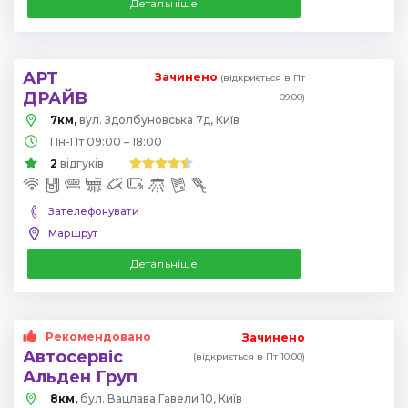
Детальніше
АРТ
Зачинено
(відкриється в Пт
ДРАЙВ
09:00)
7км,
вул. Здолбуновська 7д, Київ
Пн-Пт 09:00 – 18:00
2
відгуків
Зателефонувати
Маршрут
Детальніше
Рекомендовано
Зачинено
Автосервіс
(відкриється в Пт 10:00)
Альден Груп
8км,
бул. Вацлава Гавели 10, Київ