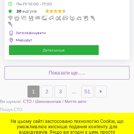
Пн-Пт 10:00 – 17:00
20
відгуків
Зателефонувати
Маршрут
Детальніше
Показати ще......
1
2
3
...
51
Ви шукали:
СТО / Шиномонтаж / Миття авто
Пошук СТО
На цьому сайті застосовано технологію Cookie, що
уможливлює якісніше подання контенту для
Популярні сервіси
відвідувачів. Якщо ви згодні з цим, просто
СТО