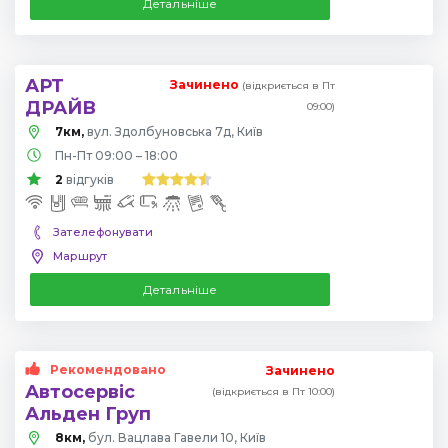
Детальніше
АРТ
Зачинено
(відкриється в Пт
ДРАЙВ
09:00)
7км,
вул. Здолбуновська 7д, Київ
Пн-Пт 09:00 – 18:00
2
відгуків
Зателефонувати
Маршрут
Детальніше
Рекомендовано
Зачинено
Автосервіс
(відкриється в Пт 10:00)
Альден Груп
8км,
бул. Вацлава Гавели 10, Київ