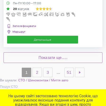
Пн-Пт 10:00 – 17:00
20
відгуків
Зателефонувати
Маршрут
Детальніше
Показати ще......
1
2
3
...
51
Ви шукали:
СТО / Шиномонтаж / Миття авто
Пошук СТО
На цьому сайті застосовано технологію Cookie, що
уможливлює якісніше подання контенту для
Популярні сервіси
відвідувачів. Якщо ви згодні з цим, просто
СТО