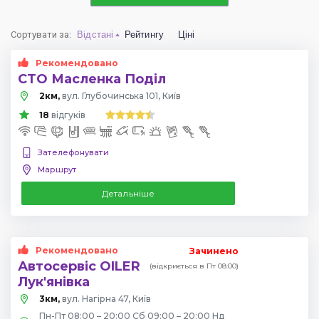
Сортувати за
:
Відстані
Рейтингу
Ціні
Рекомендовано
СТО Масленка Поділ
2км,
вул. Глубочинська 101, Київ
18
відгуків
Зателефонувати
Маршрут
Детальніше
Рекомендовано
Зачинено
Автосервіс OILER
(відкриється в Пт 08:00)
Лук'янівка
3км,
вул. Нагірна 47, Київ
Пн-Пт 08:00 – 20:00 Сб 09:00 – 20:00 Нд