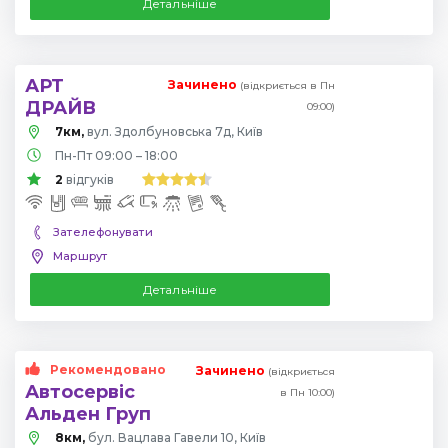
Детальніше
АРТ
Зачинено
(відкриється в Пн
ДРАЙВ
09:00)
7км,
вул. Здолбуновська 7д, Київ
Пн-Пт 09:00 – 18:00
2
відгуків
Зателефонувати
Маршрут
Детальніше
Рекомендовано
Зачинено
(відкриється
Автосервіс
в Пн 10:00)
Альден Груп
8км,
бул. Вацлава Гавели 10, Київ