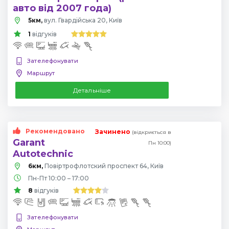
авто від 2007 года)
5км,
вул. Гвардійська 20, Київ
1
відгуків
Зателефонувати
Маршрут
Детальніше
Рекомендовано
Зачинено
(відкриється в
Garant
Пн 10:00)
Autotechnic
6км,
Повіртрофлотский проспект 64, Київ
Пн-Пт 10:00 – 17:00
8
відгуків
Зателефонувати