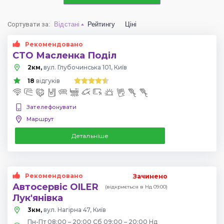
Сортувати за
:
Відстані
Рейтингу
Ціні
Рекомендовано
СТО Масленка Поділ
2км,
вул. Глубочинська 101, Київ
18
відгуків
Зателефонувати
Маршрут
Детальніше
Рекомендовано
Зачинено
Автосервіс OILER
(відкриється в Нд 09:00)
Лук'янівка
3км,
вул. Нагірна 47, Київ
Пн-Пт 08:00 – 20:00 Сб 09:00 – 20:00 Нд