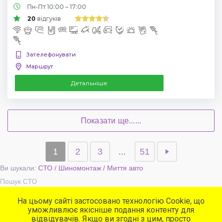
Пн-Пт 10:00 – 17:00
20
відгуків
Зателефонувати
Маршрут
Детальніше
Показати ще......
1
2
3
...
51
Ви шукали:
СТО / Шиномонтаж / Миття авто
Пошук СТО
На цьому сайті застосовано технологію Cookie, що
уможливлює якісніше подання контенту для
Популярні сервіси
відвідувачів. Якщо ви згодні з цим, просто
СТО