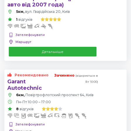
авто від 2007 года)
5км,
вул. Гвардійська 20, Київ
1
відгуків
Зателефонувати
Маршрут
Детальніше
Рекомендовано
Зачинено
(відкриється в
Garant
Вт 10:00)
Autotechnic
6км,
Повіртрофлотский проспект 64, Київ
Пн-Пт 10:00 – 17:00
8
відгуків
Зателефонувати