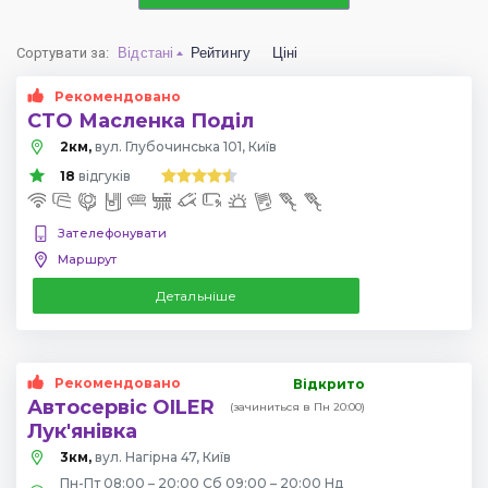
Сортувати за
:
Відстані
Рейтингу
Ціні
Рекомендовано
СТО Масленка Поділ
2км,
вул. Глубочинська 101, Київ
18
відгуків
Зателефонувати
Маршрут
Детальніше
Рекомендовано
Відкрито
Автосервіс OILER
(зачиниться в Пн 20:00)
Лук'янівка
3км,
вул. Нагірна 47, Київ
Пн-Пт 08:00 – 20:00 Сб 09:00 – 20:00 Нд