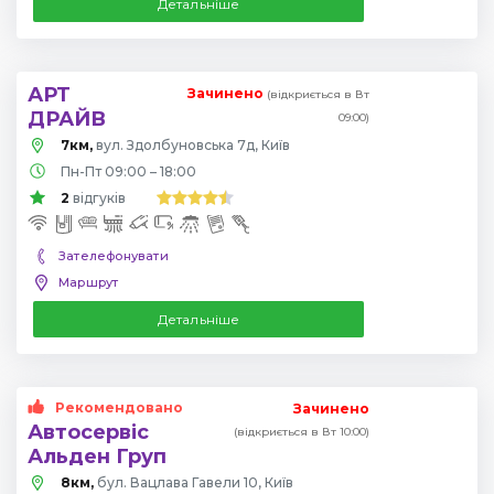
Детальніше
АРТ
Зачинено
(відкриється в Вт
ДРАЙВ
09:00)
7км,
вул. Здолбуновська 7д, Київ
Пн-Пт 09:00 – 18:00
2
відгуків
Зателефонувати
Маршрут
Детальніше
Рекомендовано
Зачинено
Автосервіс
(відкриється в Вт 10:00)
Альден Груп
8км,
бул. Вацлава Гавели 10, Київ