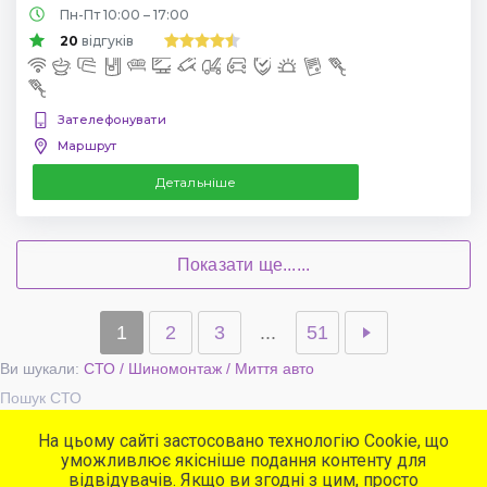
Пн-Пт 10:00 – 17:00
20
відгуків
Зателефонувати
Маршрут
Детальніше
Показати ще......
1
2
3
...
51
Ви шукали:
СТО / Шиномонтаж / Миття авто
Пошук СТО
На цьому сайті застосовано технологію Cookie, що
уможливлює якісніше подання контенту для
Популярні сервіси
відвідувачів. Якщо ви згодні з цим, просто
СТО