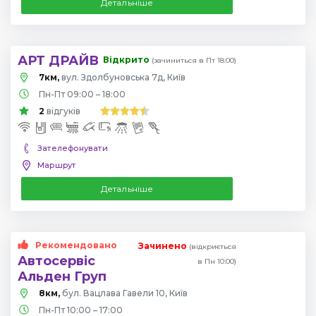
Детальніше
АРТ ДРАЙВ
Відкрито
(зачиниться в Пт 18:00)
7км,
вул. Здолбуновська 7д, Київ
Пн-Пт 09:00 – 18:00
2
відгуків
Зателефонувати
Маршрут
Детальніше
Рекомендовано
Зачинено
(відкриється
Автосервіс
в Пн 10:00)
Альден Груп
8км,
бул. Вацлава Гавели 10, Київ
Пн-Пт 10:00 – 17:00