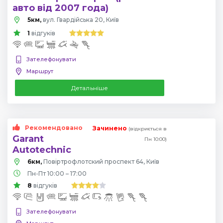
авто від 2007 года)
5км,
вул. Гвардійська 20, Київ
1
відгуків
Зателефонувати
Маршрут
Детальніше
Рекомендовано
Зачинено
(відкриється в
Garant
Пн 10:00)
Autotechnic
6км,
Повіртрофлотский проспект 64, Київ
Пн-Пт 10:00 – 17:00
8
відгуків
Зателефонувати