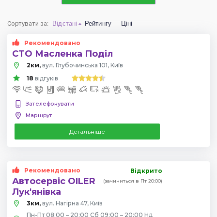
Сортувати за
:
Відстані
Рейтингу
Ціні
Рекомендовано
СТО Масленка Поділ
2км,
вул. Глубочинська 101, Київ
18
відгуків
Зателефонувати
Маршрут
Детальніше
Рекомендовано
Відкрито
Автосервіс OILER
(зачиниться в Пт 20:00)
Лук'янівка
3км,
вул. Нагірна 47, Київ
Пн-Пт 08:00 – 20:00 Сб 09:00 – 20:00 Нд