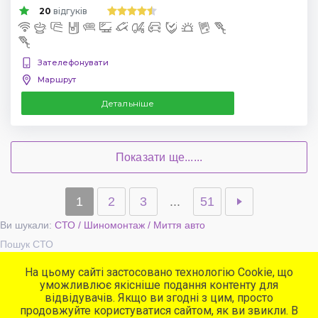
20
відгуків
Зателефонувати
Маршрут
Детальніше
Показати ще......
1
2
3
...
51
Ви шукали:
СТО / Шиномонтаж / Миття авто
Пошук СТО
На цьому сайті застосовано технологію Cookie, що
уможливлює якісніше подання контенту для
Популярні сервіси
відвідувачів. Якщо ви згодні з цим, просто
СТО
продовжуйте користуватися сайтом, як ви звикли. В
Автомийки