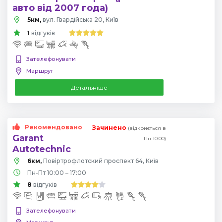
авто від 2007 года)
5км,
вул. Гвардійська 20, Київ
1
відгуків
Зателефонувати
Маршрут
Детальніше
Рекомендовано
Зачинено
(відкриється в
Garant
Пн 10:00)
Autotechnic
6км,
Повіртрофлотский проспект 64, Київ
Пн-Пт 10:00 – 17:00
8
відгуків
Зателефонувати