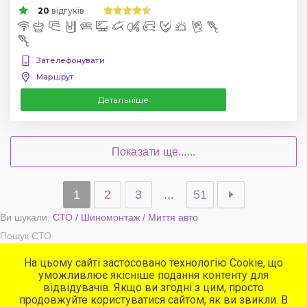
20
відгуків
Зателефонувати
Маршрут
Детальніше
Показати ще......
1
2
3
...
51
Ви шукали:
СТО / Шиномонтаж / Миття авто
Пошук СТО
На цьому сайті застосовано технологію Cookie, що
уможливлює якісніше подання контенту для
Популярні сервіси
відвідувачів. Якщо ви згодні з цим, просто
СТО
продовжуйте користуватися сайтом, як ви звикли. В
Автомийки