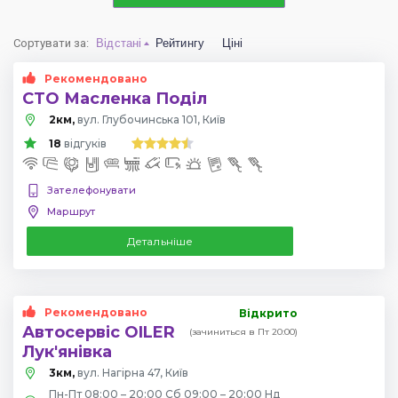
Сортувати за
:
Відстані
Рейтингу
Ціні
Рекомендовано
СТО Масленка Поділ
2км,
вул. Глубочинська 101, Київ
18
відгуків
Зателефонувати
Маршрут
Детальніше
Рекомендовано
Відкрито
Автосервіс OILER
(зачиниться в Пт 20:00)
Лук'янівка
3км,
вул. Нагірна 47, Київ
Пн-Пт 08:00 – 20:00 Сб 09:00 – 20:00 Нд