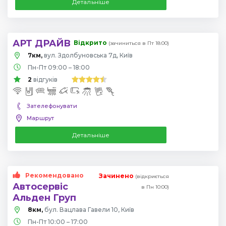
Детальніше
АРТ ДРАЙВ
Відкрито
(зачиниться в Пт 18:00)
7км,
вул. Здолбуновська 7д, Київ
Пн-Пт 09:00 – 18:00
2
відгуків
Зателефонувати
Маршрут
Детальніше
Рекомендовано
Зачинено
(відкриється
Автосервіс
в Пн 10:00)
Альден Груп
8км,
бул. Вацлава Гавели 10, Київ
Пн-Пт 10:00 – 17:00