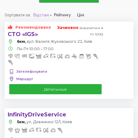
Сортувати за
:
Відстані
Рейтингу
Ціні
Рекомендовано
Зачинено
(відкриється в
СТО «IGS»
Пт 10:00)
6км,
вул. Василя Жуковського 22, Київ
Пн-Пт 10:00 – 17:00
Зателефонувати
Маршрут
Детальніше
InfinityDriveService
5км,
ул. Довженко 12/1, Киев