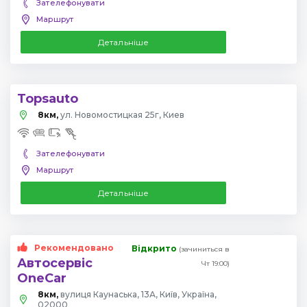
Зателефонувати
Маршрут
Детальніше
Topsauto
8км,
ул. Новомостицкая 25г, Киев
Зателефонувати
Маршрут
Детальніше
Рекомендовано
Відкрито
(зачиниться в
Автосервіс
Чт 19:00)
OneCar
8км,
вулиця Каунаська, 13А, Київ, Україна,
02000