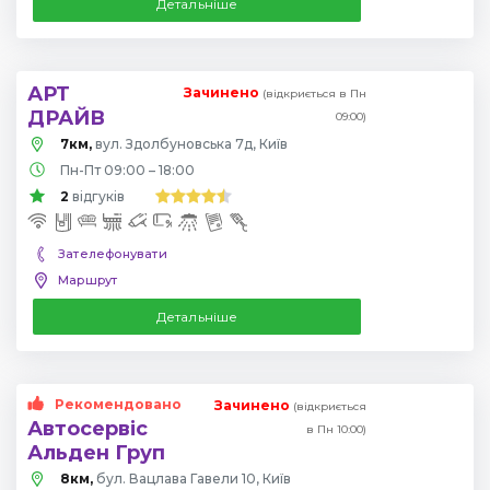
Детальніше
АРТ
Зачинено
(відкриється в Пн
ДРАЙВ
09:00)
7км,
вул. Здолбуновська 7д, Київ
Пн-Пт 09:00 – 18:00
2
відгуків
Зателефонувати
Маршрут
Детальніше
Рекомендовано
Зачинено
(відкриється
Автосервіс
в Пн 10:00)
Альден Груп
8км,
бул. Вацлава Гавели 10, Київ