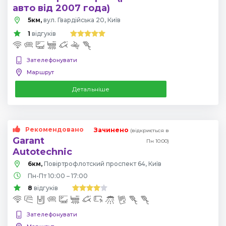
авто від 2007 года)
5км,
вул. Гвардійська 20, Київ
1
відгуків
Зателефонувати
Маршрут
Детальніше
Рекомендовано
Зачинено
(відкриється в
Garant
Пн 10:00)
Autotechnic
6км,
Повіртрофлотский проспект 64, Київ
Пн-Пт 10:00 – 17:00
8
відгуків
Зателефонувати