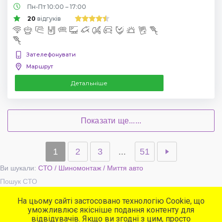
Пн-Пт 10:00 – 17:00
20
відгуків
Зателефонувати
Маршрут
Детальніше
Показати ще......
1
2
3
...
51
Ви шукали:
СТО / Шиномонтаж / Миття авто
Пошук СТО
На цьому сайті застосовано технологію Cookie, що
уможливлює якісніше подання контенту для
Популярні сервіси
відвідувачів. Якщо ви згодні з цим, просто
СТО