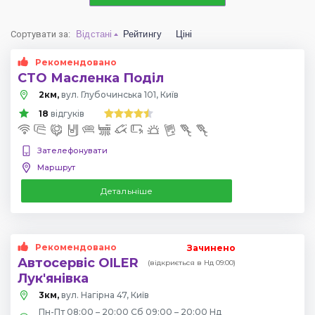
Сортувати за
:
Відстані
Рейтингу
Ціні
Рекомендовано
СТО Масленка Поділ
2км,
вул. Глубочинська 101, Київ
18
відгуків
Зателефонувати
Маршрут
Детальніше
Рекомендовано
Зачинено
Автосервіс OILER
(відкриється в Нд 09:00)
Лук'янівка
3км,
вул. Нагірна 47, Київ
Пн-Пт 08:00 – 20:00 Сб 09:00 – 20:00 Нд