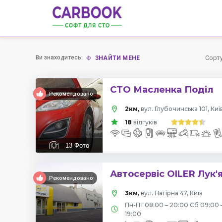
Ви знаходитесь:
Сорт
ЗНАЙТИ МЕНЕ
СТО Масленка Поділ
Рекомендовано
2км,
вул. Глубочинська 101, Киї
18
відгуків
13
Фото
Автосервіс OILER Лук'
Рекомендовано
3км,
вул. Нагірна 47, Київ
Пн-Пт 08:00 – 20:00 Сб 09:00 
19:00