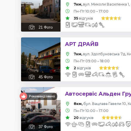
7км,
вул. Миколи Василенка 1, 
Пн-Пт 10:00 – 17:00
35
відгуків
21
Фото
АРТ ДРАЙВ
7км,
вул. Здолбуновська 7д, Ки
Пн-Пт 09:00 – 18:00
2
відгуків
45
Фото
Автосервіс Альден Гр
Рекомендовано
8км,
бул. Вацлава Гавели 10, К
Пн-Пт 10:00 – 17:00
20
відгуків
37
Фото