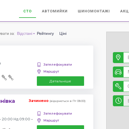
СТО
АВТОМИЙКИ
ШИНОМОНТАЖІ
АКЦ
Відстані
Рейтингу
Ціні
увати за
:
в
Зателефонувати
Маршрут
Детальніше
янівка
Зачинено
(відкриється в Пт 08:00)
Зателефонувати
– 20:00 Нд 09:00 –
Маршрут