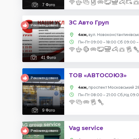
7
Фото
ЗС Авто Груп
Рекомендовано
4км,
вул. Новоконстантинівська
Пн-Пт 09:00 – 18:00 Сб 09:00 –
41
Фото
ТОВ «АВТОСОЮЗ»
Рекомендовано
4км,
проспект Московський 28
Пн-Пт 08:00 – 21:00 Сб,Нд 09:
9
Фото
Vag service
Рекомендовано