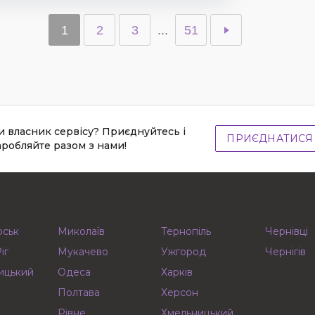
1
2
3
...
51
и власник сервісу? Приєднуйтесь і
ПРИЄДНАТИСЯ
аробляйте разом з нами!
рськ
Миколаїв
Тернопіль
Чернівці
іг
Мукачево
Ужгород
Чернігів
ицький
Одеса
Харків
Полтава
Херсон
Рівне
Хмельницький