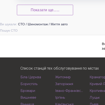
Показати ще......
Ви шукали:
СТО / Шиномонтаж / Миття авто
Пошук СТО
В
з
Список станцій тех обслуговування по містах
Біла Церква
Житомир
Крамато
Бориспіль
Запоріжжя
Кривий Р
Бровари
Івано-Франківськ
Кропивн
Вишневе
Ірпінь
Луцьк
Вінниця
Кам'янське
Львів