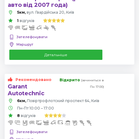
авто від 2007 года)
5км,
вул. Гвардійська 20, Київ
1
відгуків
Зателефонувати
Маршрут
Детальніше
Рекомендовано
Відкрито
(зачиниться в
Garant
Пн 17:00)
Autotechnic
6км,
Повіртрофлотский проспект 64, Київ
Пн-Пт 10:00 – 17:00
8
відгуків
Зателефонувати