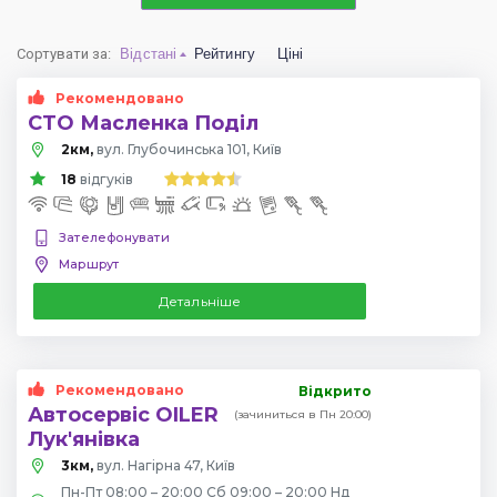
Сортувати за
:
Відстані
Рейтингу
Ціні
Рекомендовано
СТО Масленка Поділ
2км,
вул. Глубочинська 101, Київ
18
відгуків
Зателефонувати
Маршрут
Детальніше
Рекомендовано
Відкрито
Автосервіс OILER
(зачиниться в Пн 20:00)
Лук'янівка
3км,
вул. Нагірна 47, Київ
Пн-Пт 08:00 – 20:00 Сб 09:00 – 20:00 Нд