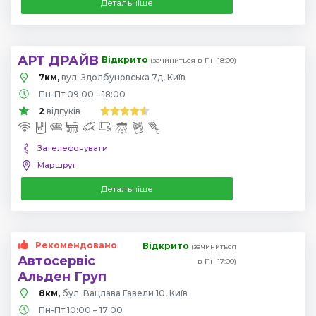
Детальніше
АРТ ДРАЙВ
Відкрито
(зачиниться в Пн 18:00)
7км,
вул. Здолбуновська 7д, Київ
Пн-Пт 09:00 – 18:00
2
відгуків
Зателефонувати
Маршрут
Детальніше
Рекомендовано
Відкрито
(зачиниться
Автосервіс
в Пн 17:00)
Альден Груп
8км,
бул. Вацлава Гавели 10, Київ
Пн-Пт 10:00 – 17:00