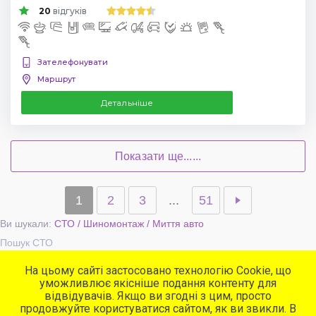
20
відгуків
Зателефонувати
Маршрут
Детальніше
Показати ще......
1
2
3
...
51
Ви шукали:
СТО / Шиномонтаж / Миття авто
Пошук СТО
На цьому сайті застосовано технологію Cookie, що
уможливлює якісніше подання контенту для
Популярні сервіси
відвідувачів. Якщо ви згодні з цим, просто
СТО
продовжуйте користуватися сайтом, як ви звикли. В
Автомийки