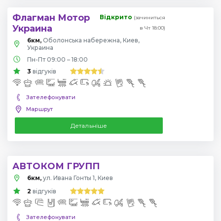
Флагман Мотор
Відкрито
(зачиниться
Украина
в Чт 18:00)
6км,
Оболонська набережна, Киев,
Украина
Пн-Пт 09:00 – 18:00
3
відгуків
Зателефонувати
Маршрут
Детальніше
АВТОКОМ ГРУПП
6км,
ул. Ивана Гонты 1, Киев
2
відгуків
Зателефонувати