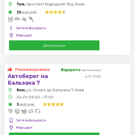
7км,
проспект Відрадний 95д, Киев
35
відгуків
Зателефонувати
Маршрут
Детальніше
Рекомендовано
Відкрито
(зачиниться
Автоберег на
в Чт 17:00)
Бальзака 7
8км,
ул. Оноре де Бальзака 7, Киев
Пн-Пт 09:00 – 17:00
3
відгуків
Зателефонувати
Маршрут