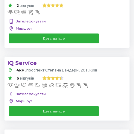
2
відгуків
Зателефонувати
Маршрут
Детальніше
IQ Service
4км,
проспект Степана Бандери, 20а, Київ
6
відгуків
Зателефонувати
Маршрут
Детальніше