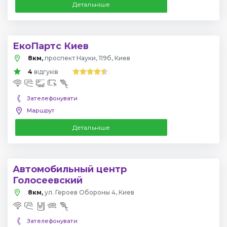
Детальніше
ЕкоПартс Киев
8км,
проспект Науки, 119б, Киев
4
відгуків
Зателефонувати
Маршрут
Детальніше
Автомобильный центр
Голосеевский
8км,
ул. Героев Обороны 4, Киев
Зателефонувати