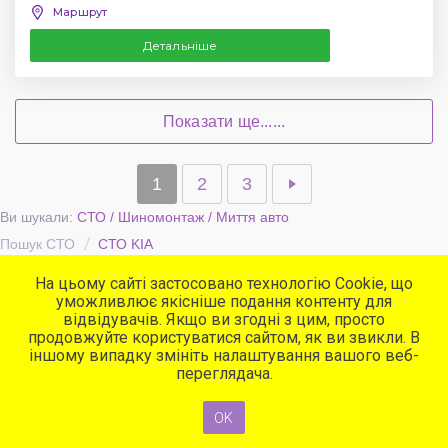
Маршрут
Детальніше
Показати ще......
1
2
3
Ви шукали:
СТО / Шиномонтаж / Миття авто
Пошук СТО
СТО KIA
На цьому сайті застосовано технологію Cookie, що
уможливлює якісніше подання контенту для
Популярні сервіси
відвідувачів. Якщо ви згодні з цим, просто
СТО
продовжуйте користуватися сайтом, як ви звикли. В
Автомийки
іншому випадку змініть налаштування вашого веб-
Програма для СТО
переглядача.
OK
© 2015-2026 CARBOOK Всі права захищені