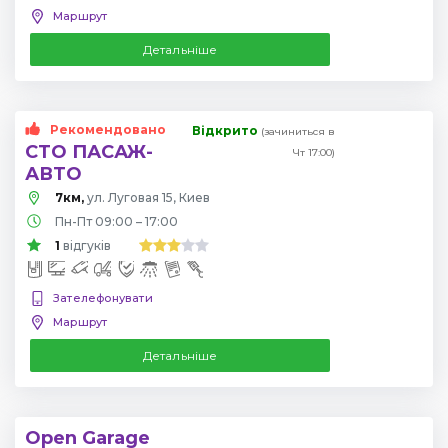
Маршрут
Детальніше
Рекомендовано
Відкрито
(зачиниться в
СТО ПАСАЖ-
Чт 17:00)
АВТО
7км,
ул. Луговая 15, Киев
Пн-Пт 09:00 – 17:00
1
відгуків
Зателефонувати
Маршрут
Детальніше
Open Garage