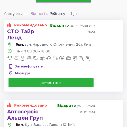
Сортувати за
:
Відстані
Рейтингу
Ціні
Рекомендовано
Відкрито
(зачиниться в Чт
СТО Тайр
18:00)
Ленд
6км,
вул. Народного Ополчення, 26а, Київ
Пн-Пт 09:00 – 18:00
Зателефонувати
Маршрут
Детальніше
Рекомендовано
Відкрито
(зачиниться
Автосервіс
в Чт 17:00)
Альден Груп
8км,
бул. Вацлава Гавели 10, Київ