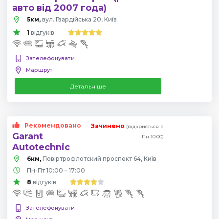
авто від 2007 года)
5км,
вул. Гвардійська 20, Київ
1
відгуків
Зателефонувати
Маршрут
Детальніше
Рекомендовано
Зачинено
(відкриється в
Garant
Пн 10:00)
Autotechnic
6км,
Повіртрофлотский проспект 64, Київ
Пн-Пт 10:00 – 17:00
8
відгуків
Зателефонувати