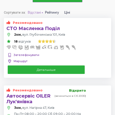
Сортувати за
:
Відстані
Рейтингу
Ціні
Рекомендовано
СТО Масленка Поділ
2км,
вул. Глубочинська 101, Київ
18
відгуків
Зателефонувати
Маршрут
Детальніше
Рекомендовано
Відкрито
Автосервіс OILER
(зачиниться в Сб 20:00)
Лук'янівка
3км,
вул. Нагірна 47, Київ
Пн-Пт 08:00 – 20:00 Сб 09:00 – 20:00 Нд