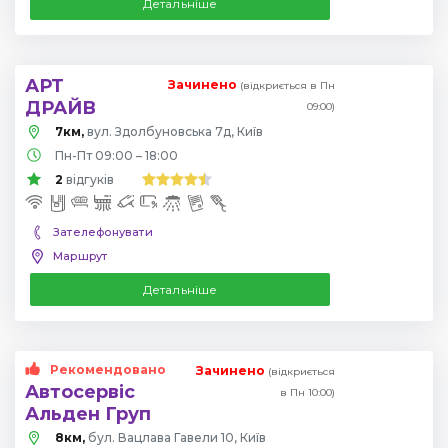
Детальніше
АРТ
Зачинено
(відкриється в Пн
ДРАЙВ
09:00)
7км,
вул. Здолбуновська 7д, Київ
Пн-Пт 09:00 – 18:00
2
відгуків
Зателефонувати
Маршрут
Детальніше
Рекомендовано
Зачинено
(відкриється
Автосервіс
в Пн 10:00)
Альден Груп
8км,
бул. Вацлава Гавели 10, Київ