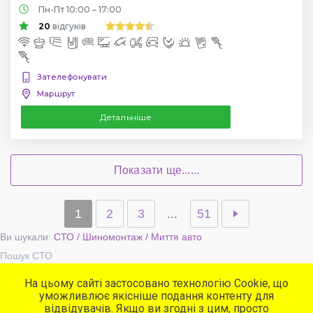
Пн-Пт 10:00 – 17:00
20
відгуків
Зателефонувати
Маршрут
Детальніше
Показати ще......
1
2
3
...
51
Ви шукали:
СТО / Шиномонтаж / Миття авто
Пошук СТО
На цьому сайті застосовано технологію Cookie, що
уможливлює якісніше подання контенту для
Популярні сервіси
відвідувачів. Якщо ви згодні з цим, просто
СТО