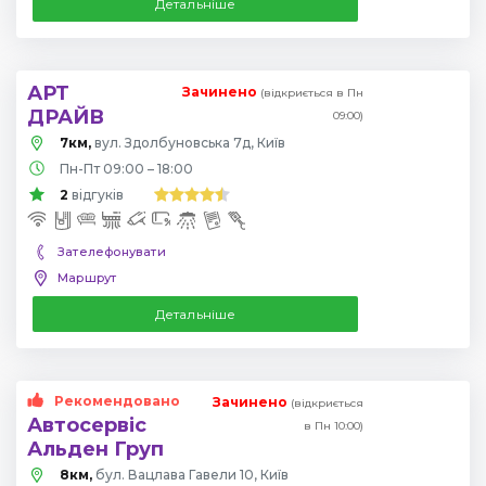
Детальніше
АРТ
Зачинено
(відкриється в Пн
ДРАЙВ
09:00)
7км,
вул. Здолбуновська 7д, Київ
Пн-Пт 09:00 – 18:00
2
відгуків
Зателефонувати
Маршрут
Детальніше
Рекомендовано
Зачинено
(відкриється
Автосервіс
в Пн 10:00)
Альден Груп
8км,
бул. Вацлава Гавели 10, Київ