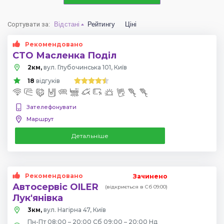
Сортувати за
:
Відстані
Рейтингу
Ціні
Рекомендовано
СТО Масленка Поділ
2км,
вул. Глубочинська 101, Київ
18
відгуків
Зателефонувати
Маршрут
Детальніше
Рекомендовано
Зачинено
Автосервіс OILER
(відкриється в Сб 09:00)
Лук'янівка
3км,
вул. Нагірна 47, Київ
Пн-Пт 08:00 – 20:00 Сб 09:00 – 20:00 Нд