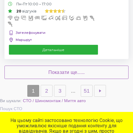
Пн-Пт 10:00 – 17:00
20
відгуків
Зателефонувати
Маршрут
Детальніше
Показати ще......
1
2
3
...
51
Ви шукали:
СТО / Шиномонтаж / Миття авто
Пошук СТО
На цьому сайті застосовано технологію Cookie, що
уможливлює якісніше подання контенту для
Популярні сервіси
відвідувачів. Якщо ви згодні з цим, просто
СТО