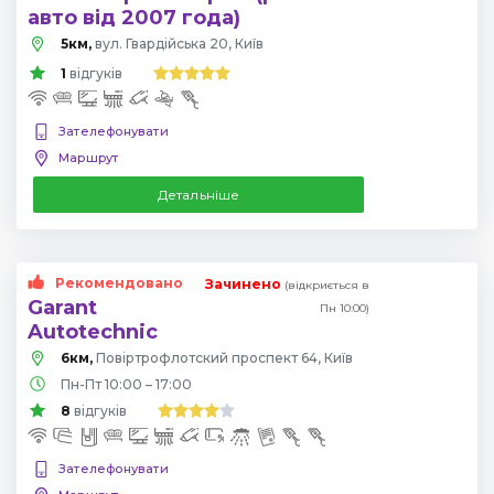
авто від 2007 года)
5км,
вул. Гвардійська 20, Київ
1
відгуків
Зателефонувати
Маршрут
Детальніше
Рекомендовано
Зачинено
(відкриється в
Garant
Пн 10:00)
Autotechnic
6км,
Повіртрофлотский проспект 64, Київ
Пн-Пт 10:00 – 17:00
8
відгуків
Зателефонувати