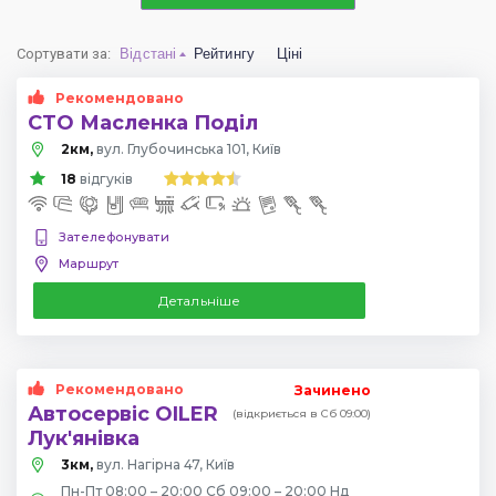
Сортувати за
:
Відстані
Рейтингу
Ціні
Рекомендовано
СТО Масленка Поділ
2км,
вул. Глубочинська 101, Київ
18
відгуків
Зателефонувати
Маршрут
Детальніше
Рекомендовано
Зачинено
Автосервіс OILER
(відкриється в Сб 09:00)
Лук'янівка
3км,
вул. Нагірна 47, Київ
Пн-Пт 08:00 – 20:00 Сб 09:00 – 20:00 Нд