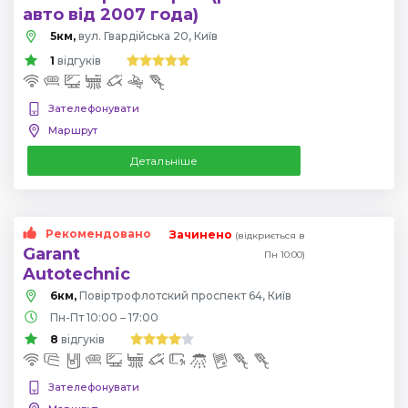
авто від 2007 года)
5км,
вул. Гвардійська 20, Київ
1
відгуків
Зателефонувати
Маршрут
Детальніше
Рекомендовано
Зачинено
(відкриється в
Garant
Пн 10:00)
Autotechnic
6км,
Повіртрофлотский проспект 64, Київ
Пн-Пт 10:00 – 17:00
8
відгуків
Зателефонувати