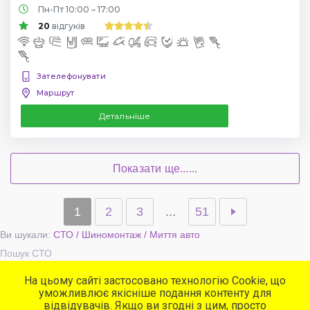
Пн-Пт 10:00 – 17:00
20
відгуків
Зателефонувати
Маршрут
Детальніше
Показати ще......
1
2
3
...
51
Ви шукали:
СТО / Шиномонтаж / Миття авто
Пошук СТО
На цьому сайті застосовано технологію Cookie, що
уможливлює якісніше подання контенту для
Популярні сервіси
відвідувачів. Якщо ви згодні з цим, просто
СТО