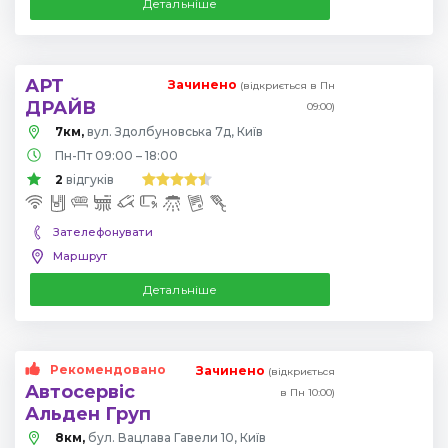
Детальніше
АРТ
Зачинено
(відкриється в Пн
ДРАЙВ
09:00)
7км,
вул. Здолбуновська 7д, Київ
Пн-Пт 09:00 – 18:00
2
відгуків
Зателефонувати
Маршрут
Детальніше
Рекомендовано
Зачинено
(відкриється
Автосервіс
в Пн 10:00)
Альден Груп
8км,
бул. Вацлава Гавели 10, Київ