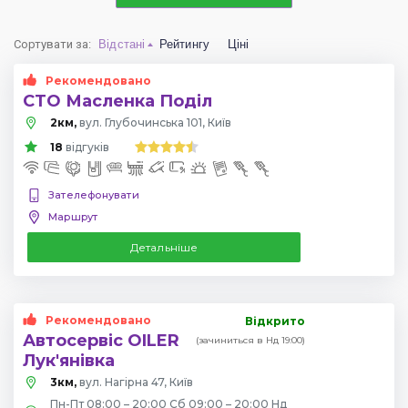
Сортувати за
:
Відстані
Рейтингу
Ціні
Рекомендовано
СТО Масленка Поділ
2км,
вул. Глубочинська 101, Київ
18
відгуків
Зателефонувати
Маршрут
Детальніше
Рекомендовано
Відкрито
Автосервіс OILER
(зачиниться в Нд 19:00)
Лук'янівка
3км,
вул. Нагірна 47, Київ
Пн-Пт 08:00 – 20:00 Сб 09:00 – 20:00 Нд