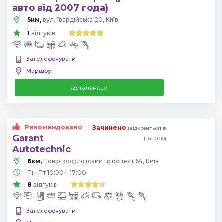
авто від 2007 года)
5км,
вул. Гвардійська 20, Київ
1
відгуків
Зателефонувати
Маршрут
Детальніше
Рекомендовано
Зачинено
(відкриється в
Garant
Пн 10:00)
Autotechnic
6км,
Повіртрофлотский проспект 64, Київ
Пн-Пт 10:00 – 17:00
8
відгуків
Зателефонувати