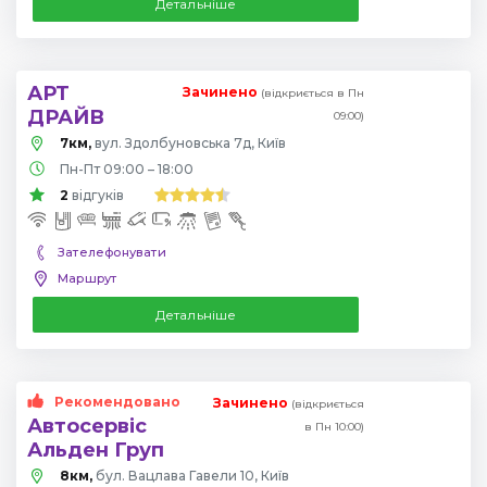
Детальніше
АРТ
Зачинено
(відкриється в Пн
ДРАЙВ
09:00)
7км,
вул. Здолбуновська 7д, Київ
Пн-Пт 09:00 – 18:00
2
відгуків
Зателефонувати
Маршрут
Детальніше
Рекомендовано
Зачинено
(відкриється
Автосервіс
в Пн 10:00)
Альден Груп
8км,
бул. Вацлава Гавели 10, Київ