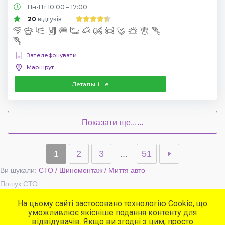
Пн-Пт 10:00 – 17:00
20
відгуків
Зателефонувати
Маршрут
Детальніше
Показати ще......
1
2
3
...
51
Ви шукали:
СТО / Шиномонтаж / Миття авто
Пошук СТО
На цьому сайті застосовано технологію Cookie, що
уможливлює якісніше подання контенту для
Популярні сервіси
відвідувачів. Якщо ви згодні з цим, просто
СТО