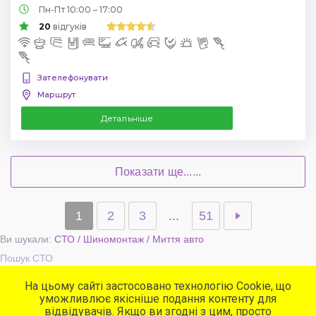
Пн-Пт 10:00 – 17:00
20
відгуків
Зателефонувати
Маршрут
Детальніше
Показати ще......
1
2
3
...
51
Ви шукали:
СТО / Шиномонтаж / Миття авто
Пошук СТО
На цьому сайті застосовано технологію Cookie, що
уможливлює якісніше подання контенту для
Популярні сервіси
відвідувачів. Якщо ви згодні з цим, просто
СТО