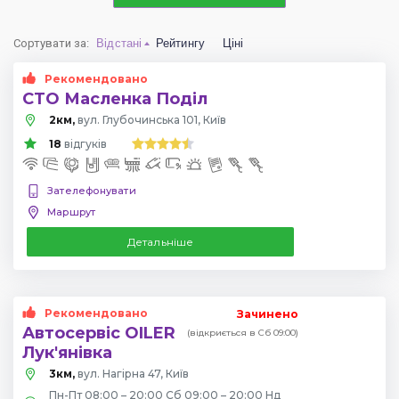
Сортувати за
:
Відстані
Рейтингу
Ціні
Рекомендовано
СТО Масленка Поділ
2км,
вул. Глубочинська 101, Київ
18
відгуків
Зателефонувати
Маршрут
Детальніше
Рекомендовано
Зачинено
Автосервіс OILER
(відкриється в Сб 09:00)
Лук'янівка
3км,
вул. Нагірна 47, Київ
Пн-Пт 08:00 – 20:00 Сб 09:00 – 20:00 Нд