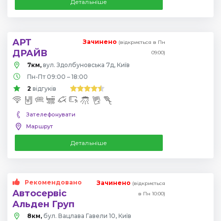
Детальніше
АРТ
Зачинено
(відкриється в Пн
ДРАЙВ
09:00)
7км,
вул. Здолбуновська 7д, Київ
Пн-Пт 09:00 – 18:00
2
відгуків
Зателефонувати
Маршрут
Детальніше
Рекомендовано
Зачинено
(відкриється
Автосервіс
в Пн 10:00)
Альден Груп
8км,
бул. Вацлава Гавели 10, Київ