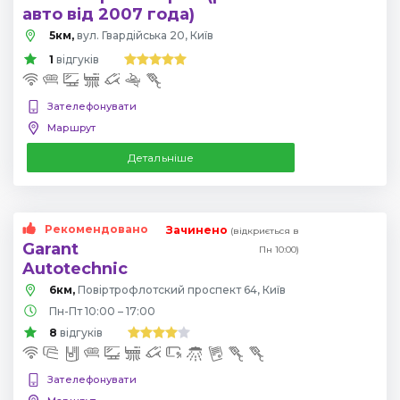
авто від 2007 года)
5км,
вул. Гвардійська 20, Київ
1
відгуків
Зателефонувати
Маршрут
Детальніше
Рекомендовано
Зачинено
(відкриється в
Garant
Пн 10:00)
Autotechnic
6км,
Повіртрофлотский проспект 64, Київ
Пн-Пт 10:00 – 17:00
8
відгуків
Зателефонувати