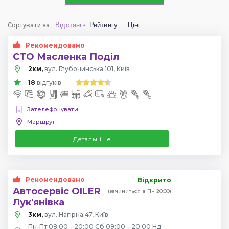
Сортувати за
:
Відстані
Рейтингу
Ціні
Рекомендовано
СТО Масленка Поділ
2км,
вул. Глубочинська 101, Київ
18
відгуків
Зателефонувати
Маршрут
Детальніше
Рекомендовано
Відкрито
Автосервіс OILER
(зачиниться в Пн 20:00)
Лук'янівка
3км,
вул. Нагірна 47, Київ
Пн-Пт 08:00 – 20:00 Сб 09:00 – 20:00 Нд