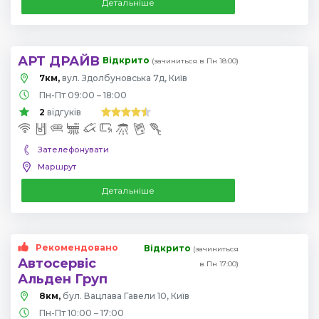
Детальніше
АРТ ДРАЙВ
Відкрито
(зачиниться в Пн 18:00)
7км,
вул. Здолбуновська 7д, Київ
Пн-Пт 09:00 – 18:00
2
відгуків
Зателефонувати
Маршрут
Детальніше
Рекомендовано
Відкрито
(зачиниться
Автосервіс
в Пн 17:00)
Альден Груп
8км,
бул. Вацлава Гавели 10, Київ
Пн-Пт 10:00 – 17:00