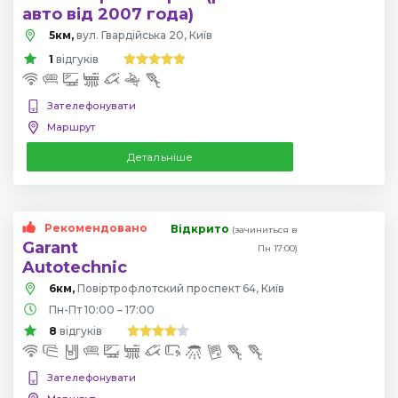
авто від 2007 года)
5км,
вул. Гвардійська 20, Київ
1
відгуків
Зателефонувати
Маршрут
Детальніше
Рекомендовано
Відкрито
(зачиниться в
Garant
Пн 17:00)
Autotechnic
6км,
Повіртрофлотский проспект 64, Київ
Пн-Пт 10:00 – 17:00
8
відгуків
Зателефонувати