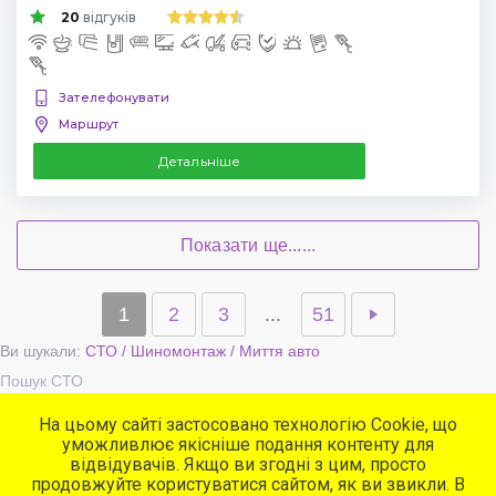
20
відгуків
Зателефонувати
Маршрут
Детальніше
Показати ще......
1
2
3
...
51
Ви шукали:
СТО / Шиномонтаж / Миття авто
Пошук СТО
На цьому сайті застосовано технологію Cookie, що
уможливлює якісніше подання контенту для
Популярні сервіси
відвідувачів. Якщо ви згодні з цим, просто
СТО
продовжуйте користуватися сайтом, як ви звикли. В
Автомийки