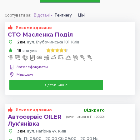
Сортувати за
:
Відстані
Рейтингу
Ціні
Рекомендовано
СТО Масленка Поділ
2км,
вул. Глубочинська 101, Київ
18
відгуків
Зателефонувати
Маршрут
Детальніше
Рекомендовано
Відкрито
Автосервіс OILER
(зачиниться в Пн 20:00)
Лук'янівка
3км,
вул. Нагірна 47, Київ
Пн-Пт 08:00 – 20:00 Сб 09:00 – 20:00 Нд