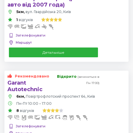
авто від 2007 года)
5км,
вул. Гвардійська 20, Київ
1
відгуків
Зателефонувати
Маршрут
Детальніше
Рекомендовано
Відкрито
(зачиниться в
Garant
Пн 17:00)
Autotechnic
6км,
Повіртрофлотский проспект 64, Київ
Пн-Пт 10:00 – 17:00
8
відгуків
Зателефонувати