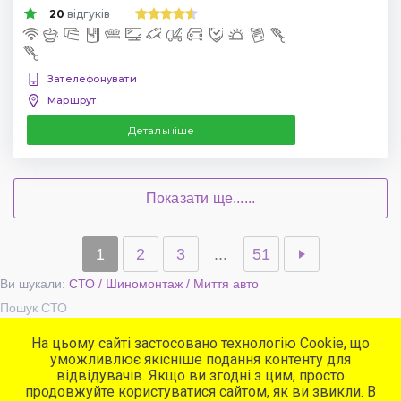
20
відгуків
Зателефонувати
Маршрут
Детальніше
Показати ще......
1
2
3
...
51
Ви шукали:
СТО / Шиномонтаж / Миття авто
Пошук СТО
На цьому сайті застосовано технологію Cookie, що
уможливлює якісніше подання контенту для
Популярні сервіси
відвідувачів. Якщо ви згодні з цим, просто
СТО
продовжуйте користуватися сайтом, як ви звикли. В
Автомийки