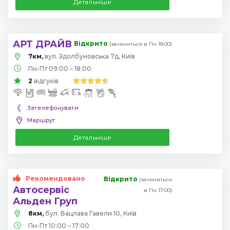
Детальніше
АРТ ДРАЙВ
Відкрито
(зачиниться в Пн 18:00)
7км,
вул. Здолбуновська 7д, Київ
Пн-Пт 09:00 – 18:00
2
відгуків
Зателефонувати
Маршрут
Детальніше
Рекомендовано
Відкрито
(зачиниться
Автосервіс
в Пн 17:00)
Альден Груп
8км,
бул. Вацлава Гавели 10, Київ
Пн-Пт 10:00 – 17:00