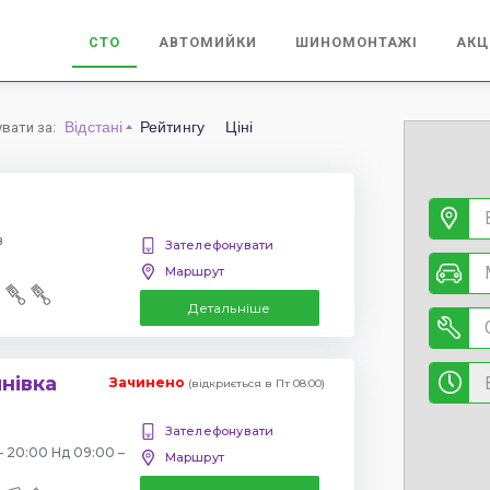
СТО
АВТОМИЙКИ
ШИНОМОНТАЖІ
АКЦ
Відстані
Рейтингу
Ціні
увати за
:
в
Зателефонувати
Маршрут
Детальніше
янівка
Зачинено
(відкриється в Пт 08:00)
Зателефонувати
– 20:00 Нд 09:00 –
Маршрут