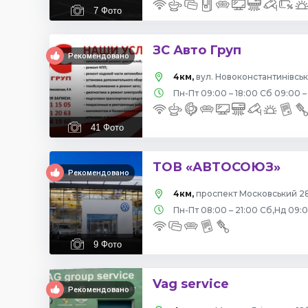
7
Фото
ЗС Авто Груп
Рекомендовано
4км,
вул. Новоконстантинівська
Пн-Пт 09:00 – 18:00 Сб 09:00 –
41
Фото
ТОВ «АВТОСОЮЗ»
Рекомендовано
4км,
проспект Московський 28
Пн-Пт 08:00 – 21:00 Сб,Нд 09:
9
Фото
Vag service
Рекомендовано