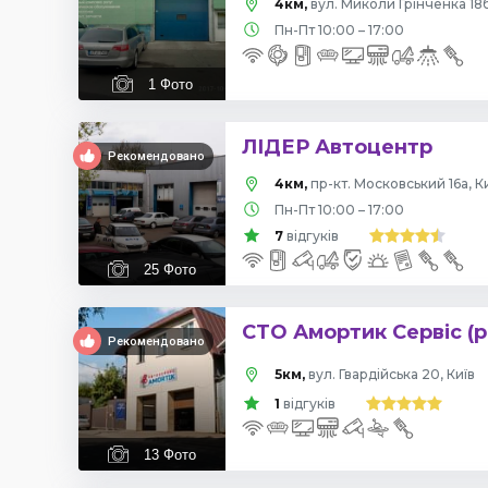
4км,
вул. Миколи Грінченка 18б
Пн-Пт 10:00 – 17:00
1
Фото
ЛІДЕР Автоцентр
Рекомендовано
4км,
пр-кт. Московський 16а, К
Пн-Пт 10:00 – 17:00
7
відгуків
25
Фото
СТО Амортик Сервіс (р
Рекомендовано
5км,
вул. Гвардійська 20, Київ
1
відгуків
13
Фото