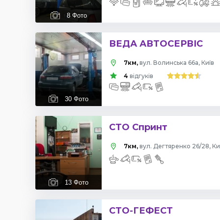
8
Фото
ВЕДА АВТОСЕРВІС
7км,
вул. Волинська 66а, Київ
4
відгуків
30
Фото
СТО Спринт
7км,
вул. Дегтяренко 26/28, Ки
13
Фото
СТО-ГЕФЕСТ