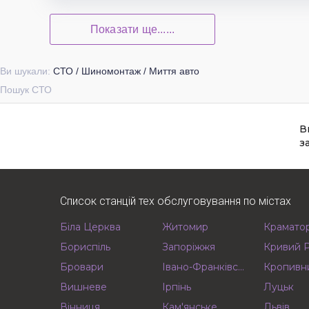
Показати ще......
Ви шукали:
СТО / Шиномонтаж / Миття авто
Пошук СТО
В
з
Список станцій тех обслуговування по містах
Біла Церква
Житомир
Крамато
Бориспіль
Запоріжжя
Кривий Р
Бровари
Івано-Франківськ
Кропивн
Вишневе
Ірпінь
Луцьк
Вінниця
Кам'янське
Львів