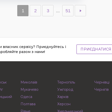
1
2
3
...
51
и власник сервісу? Приєднуйтесь і
ПРИЄДНАТИСЯ
аробляйте разом з нами!
рськ
Миколаїв
Тернопіль
Чернівці
іг
Мукачево
Ужгород
Чернігів
ицький
Одеса
Харків
Полтава
Херсон
Рівне
Хмельницький