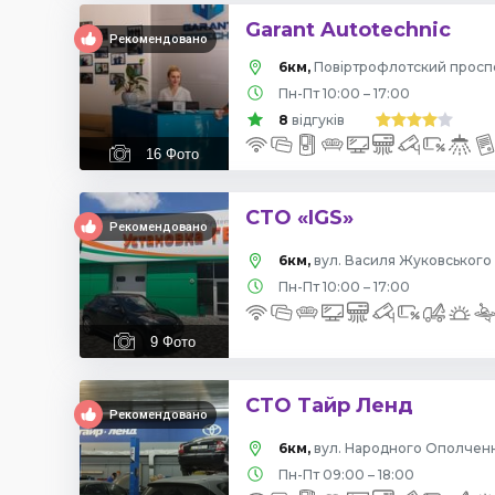
Garant Autotechnic
Рекомендовано
6км,
Пн-Пт 10:00 – 17:00
8
відгуків
16
Фото
СТО «IGS»
Рекомендовано
6км,
вул. Василя Жуковського 
Пн-Пт 10:00 – 17:00
9
Фото
СТО Тайр Ленд
Рекомендовано
6км,
вул. Народного Ополчення
Пн-Пт 09:00 – 18:00