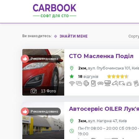
Ви знаходитесь:
Сорт
ЗНАЙТИ МЕНЕ
СТО Масленка Поділ
Рекомендовано
2км,
вул. Глубочинська 101, Киї
18
відгуків
13
Фото
Автосервіс OILER Лук'
Рекомендовано
3км,
вул. Нагірна 47, Київ
Пн-Пт 08:00 – 20:00 Сб 09:00 
19:00