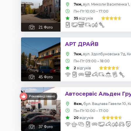
7км,
вул. Миколи Василенка 1, 
Пн-Пт 10:00 – 17:00
35
відгуків
21
Фото
АРТ ДРАЙВ
7км,
вул. Здолбуновська 7д, Ки
Пн-Пт 09:00 – 18:00
2
відгуків
45
Фото
Автосервіс Альден Гр
Рекомендовано
8км,
бул. Вацлава Гавели 10, К
Пн-Пт 10:00 – 17:00
20
відгуків
37
Фото