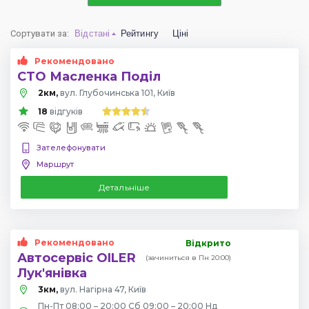
Сортувати за
:
Відстані
Рейтингу
Ціні
Рекомендовано
СТО Масленка Поділ
2км,
вул. Глубочинська 101, Київ
18
відгуків
Зателефонувати
Маршрут
Детальніше
Рекомендовано
Відкрито
Автосервіс OILER
(зачиниться в Пн 20:00)
Лук'янівка
3км,
вул. Нагірна 47, Київ
Пн-Пт 08:00 – 20:00 Сб 09:00 – 20:00 Нд