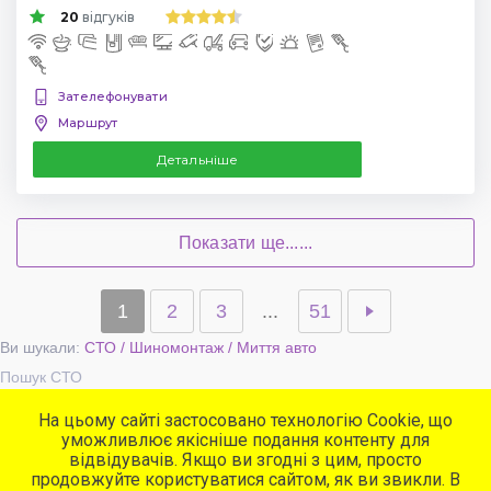
20
відгуків
Зателефонувати
Маршрут
Детальніше
Показати ще......
1
2
3
...
51
Ви шукали:
СТО / Шиномонтаж / Миття авто
Пошук СТО
На цьому сайті застосовано технологію Cookie, що
уможливлює якісніше подання контенту для
Популярні сервіси
відвідувачів. Якщо ви згодні з цим, просто
СТО
продовжуйте користуватися сайтом, як ви звикли. В
Автомийки