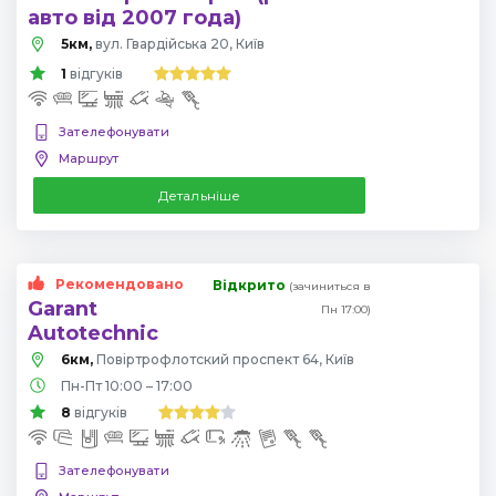
авто від 2007 года)
5км,
вул. Гвардійська 20, Київ
1
відгуків
Зателефонувати
Маршрут
Детальніше
Рекомендовано
Відкрито
(зачиниться в
Garant
Пн 17:00)
Autotechnic
6км,
Повіртрофлотский проспект 64, Київ
Пн-Пт 10:00 – 17:00
8
відгуків
Зателефонувати