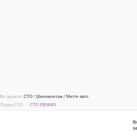
Ви шукали:
СТО / Шиномонтаж / Миття авто
Пошук СТО
СТО DENNIS
В
з