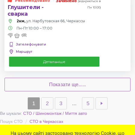
Рекомендовано
Зачинено
(відкриється в
Глушители -
Пн 10:00)
сварка
2км,
ул. Нарбутовская 66, Черкассы
Пн-Пт 10:00 – 17:00
Зателефонувати
Маршрут
Детальніше
Показати ще......
1
2
3
...
5
Ви шукали:
СТО / Шиномонтаж / Миття авто
Пошук СТО
СТО в Черкассах
На цьому сайті застосовано технологію Cookie, що