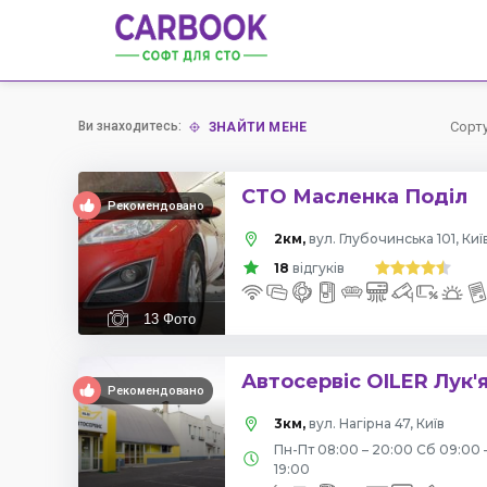
Ви знаходитесь:
Сорт
ЗНАЙТИ МЕНЕ
СТО Масленка Поділ
Рекомендовано
2км,
вул. Глубочинська 101, Киї
18
відгуків
13
Фото
Автосервіс OILER Лук'
Рекомендовано
3км,
вул. Нагірна 47, Київ
Пн-Пт 08:00 – 20:00 Сб 09:00 
19:00