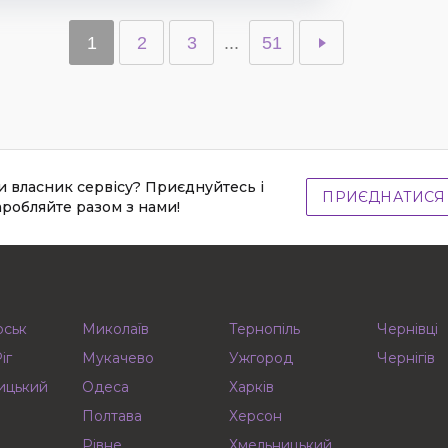
1
2
3
...
51
и власник сервісу? Приєднуйтесь і
ПРИЄДНАТИСЯ
аробляйте разом з нами!
рськ
Миколаїв
Тернопіль
Чернівці
іг
Мукачево
Ужгород
Чернігів
ицький
Одеса
Харків
Полтава
Херсон
Рівне
Хмельницький