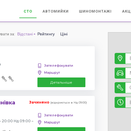
СТО
АВТОМИЙКИ
ШИНОМОНТАЖІ
АКЦ
Відстані
Рейтингу
Ціні
увати за
:
в
Зателефонувати
Маршрут
Детальніше
янівка
Зачинено
(відкриється в Нд 09:00)
Зателефонувати
– 20:00 Нд 09:00 –
Маршрут