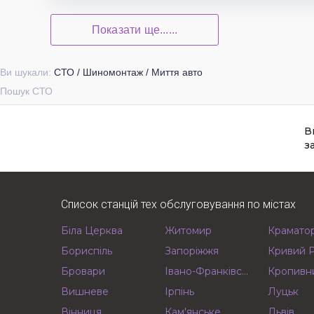
Показати ще......
Ви шукали:
СТО / Шиномонтаж / Миття авто
Пошук СТО
В
з
Список станцій тех обслуговування по містах
Біла Церква
Житомир
Крамато
Бориспіль
Запоріжжя
Кривий Р
Бровари
Івано-Франківськ
Кропивн
Вишневе
Ірпінь
Луцьк
Вінниця
Кам'янське
Львів