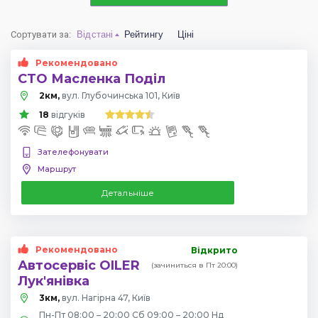
Сортувати за
:
Відстані
Рейтингу
Ціні
Рекомендовано
СТО Масленка Поділ
2км,
вул. Глубочинська 101, Київ
18
відгуків
Зателефонувати
Маршрут
Детальніше
Рекомендовано
Відкрито
Автосервіс OILER
(зачиниться в Пт 20:00)
Лук'янівка
3км,
вул. Нагірна 47, Київ
Пн-Пт 08:00 – 20:00 Сб 09:00 – 20:00 Нд