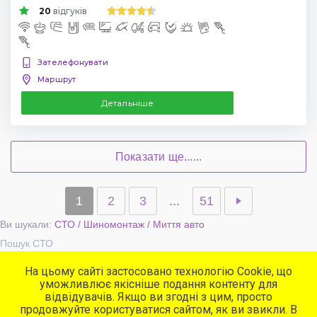
20
відгуків
Зателефонувати
Маршрут
Детальніше
Показати ще......
1
2
3
...
51
Ви шукали:
СТО / Шиномонтаж / Миття авто
Пошук СТО
На цьому сайті застосовано технологію Cookie, що
уможливлює якісніше подання контенту для
Популярні сервіси
відвідувачів. Якщо ви згодні з цим, просто
СТО
продовжуйте користуватися сайтом, як ви звикли. В
Автомийки