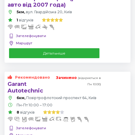
авто від 2007 года)
5км,
вул. Гвардійська 20, Київ
1
відгуків
Зателефонувати
Маршрут
Детальніше
Рекомендовано
Зачинено
(відкриється в
Garant
Пн 10:00)
Autotechnic
6км,
Повіртрофлотский проспект 64, Київ
Пн-Пт 10:00 – 17:00
8
відгуків
Зателефонувати