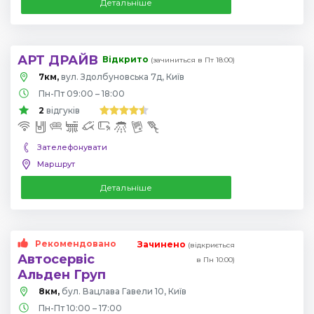
Детальніше
АРТ ДРАЙВ
Відкрито
(зачиниться в Пт 18:00)
7км,
вул. Здолбуновська 7д, Київ
Пн-Пт 09:00 – 18:00
2
відгуків
Зателефонувати
Маршрут
Детальніше
Рекомендовано
Зачинено
(відкриється
Автосервіс
в Пн 10:00)
Альден Груп
8км,
бул. Вацлава Гавели 10, Київ
Пн-Пт 10:00 – 17:00