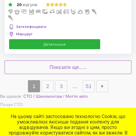
20
відгуків
Зателефонувати
Маршрут
Детальніше
Показати ще......
1
2
3
...
51
Ви шукали:
СТО / Шиномонтаж / Миття авто
Пошук СТО
На цьому сайті застосовано технологію Cookie, що
уможливлює якісніше подання контенту для
Популярні сервіси
відвідувачів. Якщо ви згодні з цим, просто
СТО
продовжуйте користуватися сайтом, як ви звикли. В
Автомийки