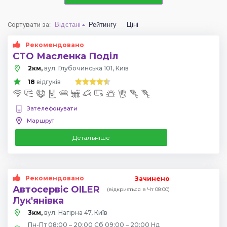
Сортувати за
:
Відстані
Рейтингу
Ціні
Рекомендовано
СТО Масленка Поділ
2км,
вул. Глубочинська 101, Київ
18
відгуків
Зателефонувати
Маршрут
Детальніше
Рекомендовано
Зачинено
Автосервіс OILER
(відкриється в Чт 08:00)
Лук'янівка
3км,
вул. Нагірна 47, Київ
Пн-Пт 08:00 – 20:00 Сб 09:00 – 20:00 Нд