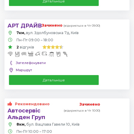
Детальніше
АРТ ДРАЙВ
Зачинено
(відкриється в Чт 09:00)
7км,
вул. Здолбуновська 7д, Київ
Пн-Пт 09:00 – 18:00
2
відгуків
Зателефонувати
Маршрут
Детальніше
Рекомендовано
Зачинено
Автосервіс
(відкриється в Чт 10:00)
Альден Груп
8км,
бул. Вацлава Гавели 10, Київ
Пн-Пт 10:00 – 17:00